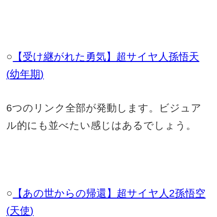
○
【受け継がれた勇気】超サイヤ人孫悟天
(
幼年期
)
6
つのリンク全部が発動します。ビジュア
ル的にも並べたい感じはあるでしょう。
○
【あの世からの帰還】超サイヤ人
2
孫悟空
(
天使
)