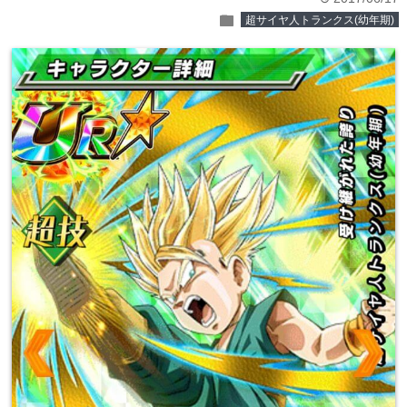
folder
超サイヤ人トランクス(幼年期)