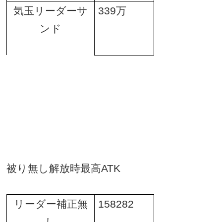
気玉リーダーサ
339
万
ンド
被り無し解放時最高
ATK
リーダー補正無
158282