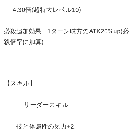
4.30
倍
(
超特大レベル
10)
必殺追加効果…1ターン味方の
ATK20%up(
必
殺倍率に加算
)
【スキル】
リーダースキル
技と体属性の気力
+2,