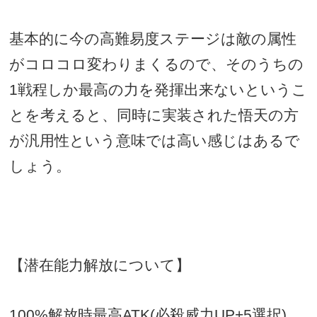
基本的に今の高難易度ステージは敵の属性
がコロコロ変わりまくるので、そのうちの
1
戦程しか最高の力を発揮出来ないというこ
とを考えると、同時に実装された悟天の方
が汎用性という意味では高い感じはあるで
しょう。
【潜在能力解放について】
100%
解放時最高
ATK(
必殺威力
UP+5
選択
)