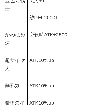
金色の戦
気力
+1
士
敵
DEF2000
↓
かめはめ
必殺時
ATK+2500
波
超サイヤ
ATK10%up
人
無邪気
ATK10%up
希望の星
ATK10%up