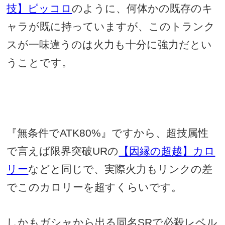
技】ピッコロ
のように、何体かの既存のキ
ャラが既に持っていますが、このトランク
スが一味違うのは火力も十分に強力だとい
うことです。
『無条件で
ATK80%
』ですから、超技属性
で言えば限界突破
UR
の
【因縁の超越】カロ
リー
などと同じで、実際火力もリンクの差
でこのカロリーを超すくらいです。
しかもガシャから出る同名
SR
で必殺レベル