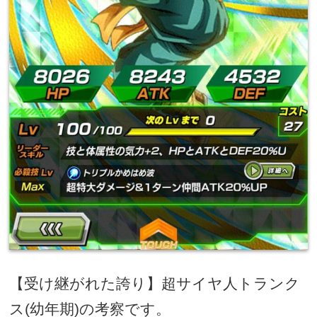
【受け継がれた誇り】超サイヤ人トランク
ス
(
幼年期
)
の考察です。