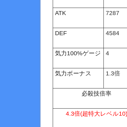
ATK
7287
DEF
4584
気力
100%
ゲージ
4
気力ボーナス
1.3
倍
必殺技倍率
4.3
倍
(
超特大レベル
10