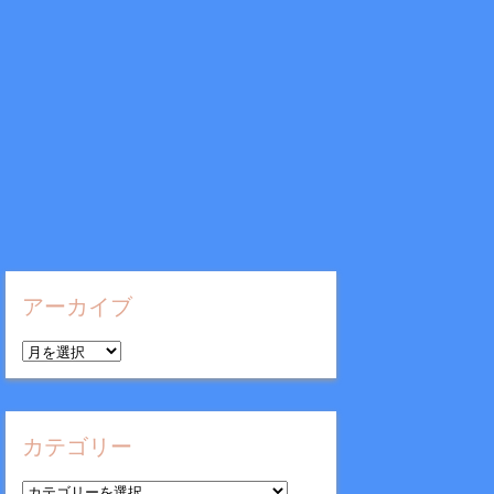
アーカイブ
ア
ー
カ
イ
カテゴリー
ブ
カ