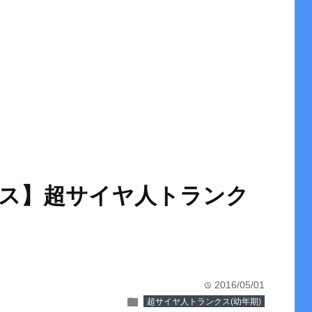
ス】超サイヤ人トランク
2016/05/01
time
folder
超サイヤ人トランクス(幼年期)