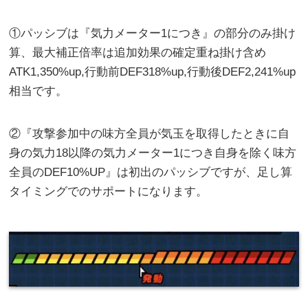
①パッシブは『気力メーター1につき』の部分のみ掛け
算、最大補正倍率は追加効果の確定重ね掛け含め
ATK1,350%up,行動前DEF318%up,行動後DEF2,241%up
相当です。
②『攻撃参加中の味方全員が気玉を取得したときに自
身の気力18以降の気力メーター1につき自身を除く味方
全員のDEF10%UP』は初出のパッシブですが、足し算
タイミングでのサポートになります。