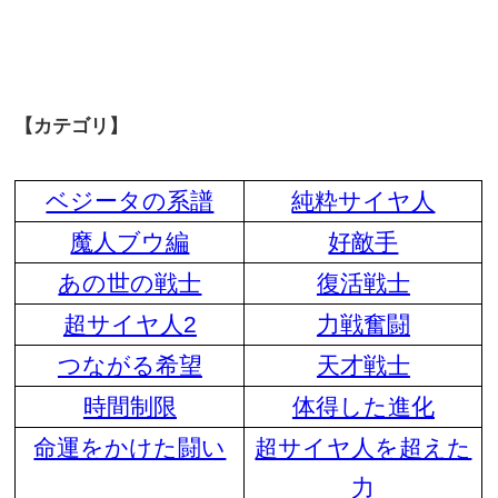
【カテゴリ】
ベジータの系譜
純粋サイヤ人
魔人ブウ編
好敵手
あの世の戦士
復活戦士
超サイヤ人2
力戦奮闘
つながる希望
天才戦士
時間制限
体得した進化
命運をかけた闘い
超サイヤ人を超えた
力