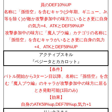
員のDEF10%UP
名称に「孫悟空」を含むキャラ(少年期、ギニュー、Jr.
等を除く)が敵か攻撃参加中の味方にいるとき更に自身
の気力+4、ATKとDEF59%UP
攻撃参加中の味方に「魔人ブウ編」カテゴリの名称に
「孫悟空」を含むキャラがいるとき更に自身の気力
+4、ATKとDEF59%UP
アクティブスキル
『ベジータとカカロット』
【条件】
バトル
開始から3ターン目以降、
名称に『孫悟空』を含
む『魔人ブウ編』のキャラが攻撃参加中の味方に居る
とき発動可能
(1回のみ)
【効果】
自身のATK59%up,DEF78%up,気力+1