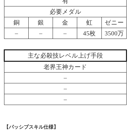
有
必要メダル
銅
銀
金
虹
ゼニー
–
–
–
45枚
3500万
主な必殺技レベル上げ手段
老界王神カード
–
–
–
【パッシブスキル仕様】