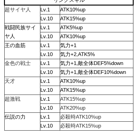
リンクスキル
超サイヤ人
Lv.1
ATK10%up
Lv.10
ATK15%up
戦闘民族サイ
Lv.1
ATK5%up
ヤ人
Lv.10
ATK10%up
王の血筋
Lv.1
気力+1
Lv.10
気力+2,ATK5%
金色の戦士
Lv.1
気力+1,敵全体DEF5%down
Lv.10
気力+1,敵全体DEF10%down
天才
Lv.1
ATK10%up
Lv.10
ATK15%up
超激戦
Lv.1
ATK15%up
Lv.10
ATK20%up
伝説の力
Lv.1
必殺時ATK10%up
Lv.10
必殺時ATK15%up