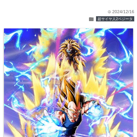
2024/12/16
time
folder
超サイヤ人2ベジータ