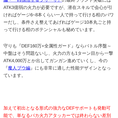
編・『vs孫悟空＆フリーザ』
の最終ラウンド突破には
ATK3億弱の火力が必要ですが、潜在スキルで会心が引
ければゲージ6~8本くらい一人で持って行ける程のパワ
ーだし、条件さえ整えてあげればゲージ10本丸ごと持
って行ける程のポテンシャルも秘めています。
守りも『DEF160万+全属性ガード』ならバトル序盤～
中盤はそう問題ないし、火力の方も1ターン目から一撃
ATK4,000万とか出してガンガン進めていくし、今の
『
魔人ブウ編
』にも非常に適した性能デザインとなっ
ています。
加えて初出となる形式の強力なDEFサポートも発動可
能で、単なるバカ火力アタッカーでは終わらない差別