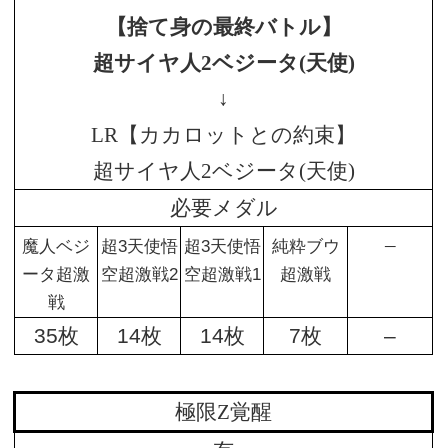
【捨て身の最終バトル】
超サイヤ人2ベジータ(天使)
↓
LR【カカロットとの約束】
超サイヤ人2ベジータ(天使)
必要メダル
–
魔人ベジ
超3天使悟
超3天使悟
純粋ブウ
ータ超激
空超激戦2
空超激戦1
超激戦
戦
35枚
14枚
14枚
7枚
–
極限Z覚醒