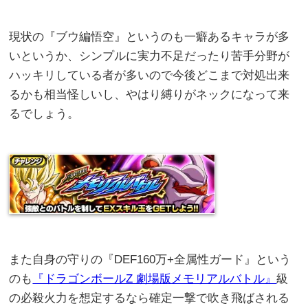
現状の『ブウ編悟空』というのも一癖あるキャラが多
いというか、シンプルに実力不足だったり苦手分野が
ハッキリしている者が多いので今後どこまで対処出来
るかも相当怪しいし、やはり縛りがネックになって来
るでしょう。
また自身の守りの『DEF160万+全属性ガード』という
のも
『ドラゴンボールZ 劇場版メモリアルバトル』
級
の必殺火力を想定するなら確定一撃で吹き飛ばされる