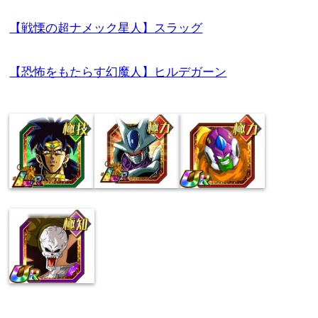
【戦慄の超ナメック星人】スラッグ
【恐怖をもたらす幻魔人】ヒルデガーン