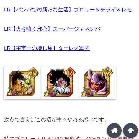
LR【バンパでの新たな生活】ブロリー＆チライ＆レモ
LR【火を噴く邪心】スーパージャネンバ
LR【宇宙一の壊し屋】ターレス軍団
次点で言えばこの辺が中々やれる感じです。
home
arrowup
特にブロリートリオは100%回避、ジャネンバも激怒や