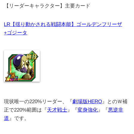
【リーダーキャラクター】主要カード
LR【揺り動かされる戦闘本能】ゴールデンフリーザ
+ゴジータ
現状唯一の220%リーダー、『
劇場版HERO
』とのＷ補
正で220%範囲は『
天才戦士
』『
変身強化
』『
悪逆非
道
』です。