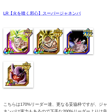
LR【火を噴く邪心】スーパージャネンバ
こちらは170%リーダー達、更なる妥協枠ですが、ジャ
ネンバは実力もあるので下手な200%リーダーよりは良