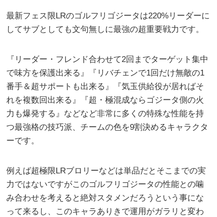
最新フェス限LRのゴルフリゴジータは220%リーダーに
してサブとしても文句無しに最強の超重要戦力です。
『リーダー・フレンド合わせて2回までターゲット集中
で味方を保護出来る』『リバチェンで1回だけ無敵の1
番手＆超サポートも出来る』『気玉供給役が居ればそ
れを複数回出来る』『超・極混成ならゴジータ側の火
力も爆発する』などなど非常に多くの特殊な性能を持
つ最強格の技巧派、チームの色を9割決めるキャラクタ
ーです。
例えば超極限LRブロリーなどは単品だとそこまでの実
力ではないですがこのゴルフリゴジータの性能との噛
み合わせを考えると絶対スタメンだろうという事にな
って来るし、このキャラありきで運用がガラリと変わ