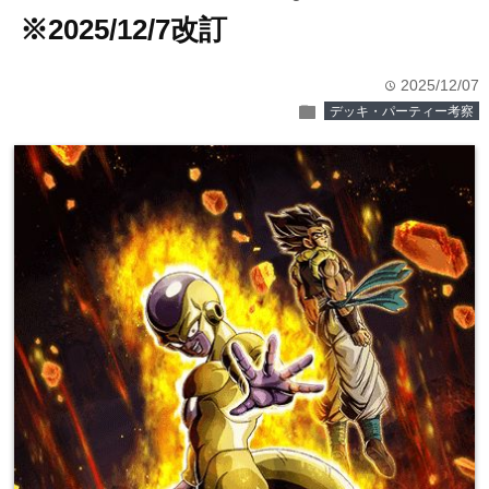
※2025/12/7改訂
2025/12/07
time
folder
デッキ・パーティー考察