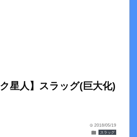
ク星人】スラッグ(巨大化)
2018/05/19
time
folder
スラッグ