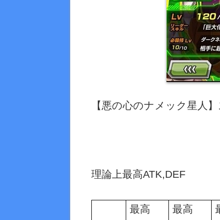
【悪の心のナメック星人】
理論上最高
ATK,DEF
最高
最高