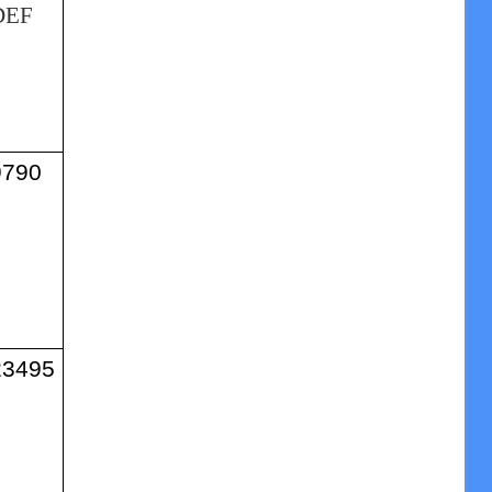
DEF
9790
23495