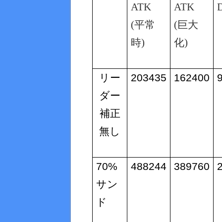
ATK
ATK
(
平常
(
巨大
時
)
化
)
リー
203435
162400
ダー
補正
無し
70%
488244
389760
サン
ド