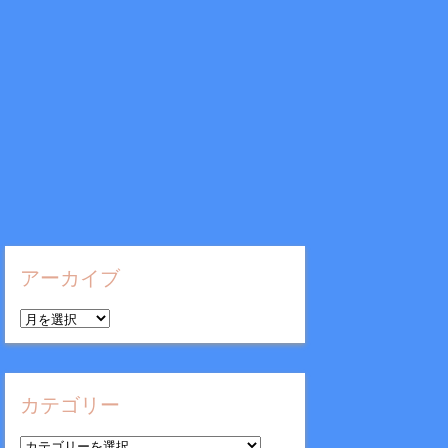
アーカイブ
ア
ー
カ
イ
カテゴリー
ブ
カ