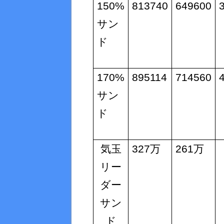
150%
813740
649600
サン
ド
170%
895114
714560
サン
ド
気玉
327
万
261
万
リー
ダー
サン
ド