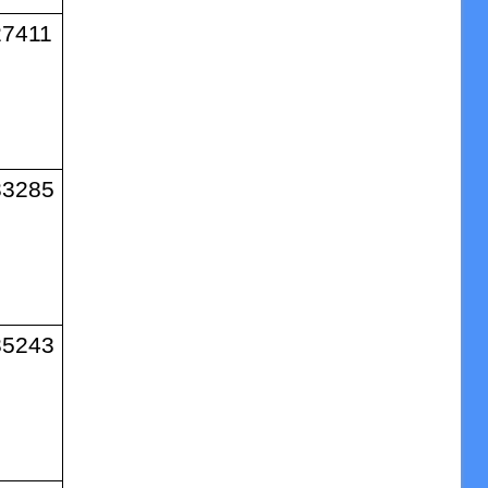
27411
33285
35243