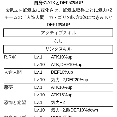
自身のATKとDEF50%UP
技気玉を虹気玉に変化させ、虹気玉取得ごとに気力+2
チームの「人造人間」カテゴリの味方1体につきATKと
DEF13%UP
アクティブスキル
なし
リンクスキル
R.R軍
Lv.1
ATK10%up
Lv.10
ATK,DEF10%up
人造人間
Lv.1
DEF10%up
Lv.10
気力+2,DEF20%up
悪夢
Lv.1
ATK10%up
Lv.10
ATK15%up
恐怖と絶望
Lv.1
気力+2
Lv.10
気力+2,敵DEF10%down