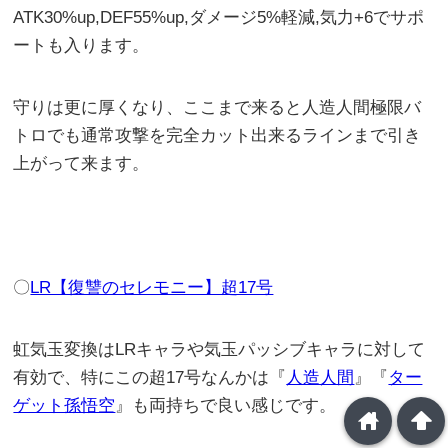
ATK30%up,DEF55%up,ダメージ5%軽減,気力+6でサポ
ートも入ります。
守りは更に厚くなり、ここまで来ると人造人間極限バ
トロでも通常攻撃を完全カット出来るラインまで引き
上がって来ます。
〇
LR【復讐のセレモニー】超17号
虹気玉変換はLRキャラや気玉パッシブキャラに対して
有効で、特にこの超17号なんかは『
人造人間
』『
ター
ゲット孫悟空
』も両持ちで良い感じです。
home
arrowup