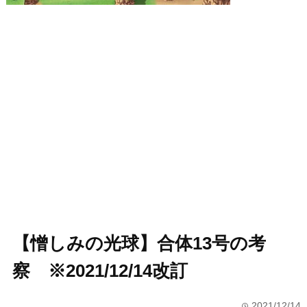
【憎しみの光球】合体13号の考
察 ※2021/12/14改訂
2021/12/14
time