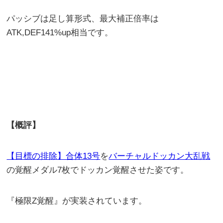
パッシブは足し算形式、最大補正倍率は
ATK,DEF141%up相当です。
【概評】
【目標の排除】合体13号
を
バーチャルドッカン大乱戦
の覚醒メダル7枚でドッカン覚醒させた姿です。
『極限Z覚醒』が実装されています。