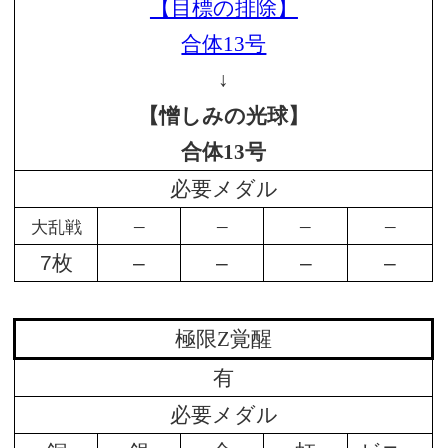
【目標の排除】
合体13号
↓
【憎しみの光球】
合体13号
必要メダル
–
–
–
–
大乱戦
7枚
–
–
–
–
極限Z覚醒
有
必要メダル