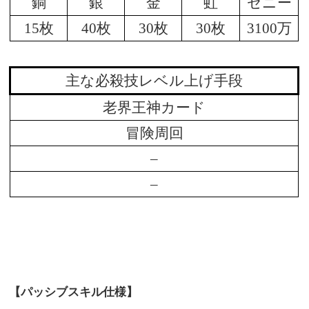
銅
銀
金
虹
ゼニー
15枚
40枚
30枚
30枚
3100万
主な必殺技レベル上げ手段
老界王神カード
冒険周回
–
–
【パッシブスキル仕様】