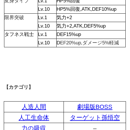
変身タイプ
Lv.1
HP5%回復
Lv.10
HP5%回復,ATK,DEF10%up
限界突破
Lv.1
気力+2
Lv.10
気力+2,ATK,DEF5%up
タフネス戦士
Lv.1
DEF15%up
Lv.10
D
EF20%up,ダメージ5%軽減
【カテゴリ】
人造人間
劇場版BOSS
人工生命体
ターゲット孫悟空
力の吸収
–