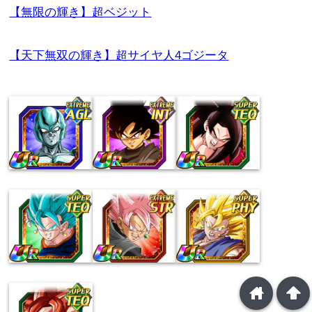
【無限の輝き】超ベジット
【天下無双の輝き】超サイヤ人4ゴジータ
home
arrowup