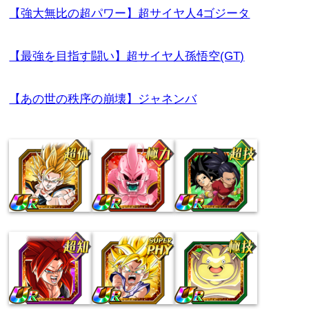
【強大無比の超パワー】超サイヤ人4ゴジータ
【最強を目指す闘い】超サイヤ人孫悟空(GT)
【あの世の秩序の崩壊】ジャネンバ