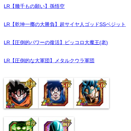
LR【幾千もの願い】孫悟空
LR【乾坤一擲の大勝負】超サイヤ人ゴッドSSベジット
LR【圧倒的パワーの復活】ピッコロ大魔王(老)
LR【圧倒的な大軍団】メタルクウラ軍団