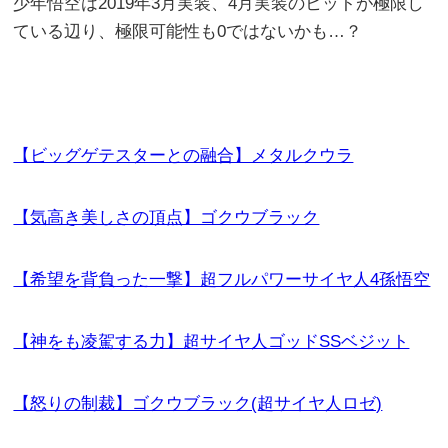
少年悟空は2019年3月実装、4月実装のヒットが極限し
ている辺り、極限可能性も0ではないかも…？
【ビッグゲテスターとの融合】メタルクウラ
【気高き美しさの頂点】ゴクウブラック
【希望を背負った一撃】超フルパワーサイヤ人4孫悟空
【神をも凌駕する力】超サイヤ人ゴッドSSベジット
【怒りの制裁】ゴクウブラック(超サイヤ人ロゼ)