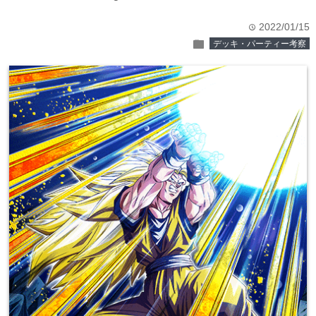
2022/01/15
time
folder
デッキ・パーティー考察