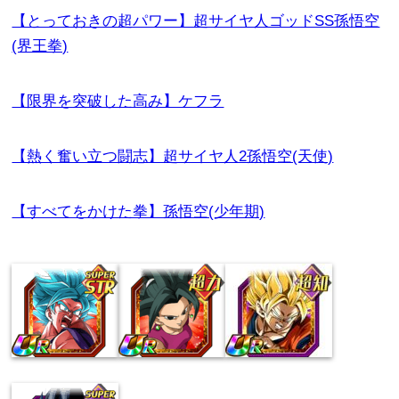
【とっておきの超パワー】超サイヤ人ゴッドSS孫悟空
(界王拳)
【限界を突破した高み】ケフラ
【熱く奮い立つ闘志】超サイヤ人2孫悟空(天使)
【すべてをかけた拳】孫悟空(少年期)