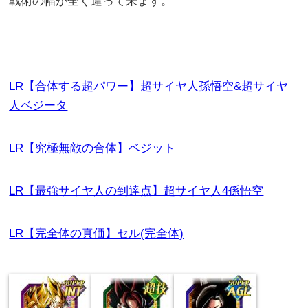
戦術の幅が全く違って来ます。
LR【合体する超パワー】超サイヤ人孫悟空&超サイヤ
人ベジータ
LR【究極無敵の合体】ベジット
LR【最強サイヤ人の到達点】超サイヤ人4孫悟空
LR【完全体の真価】セル(完全体)