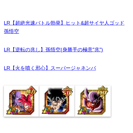
LR【超絶光速バトル勃発】ヒット&超サイヤ人ゴッド
孫悟空
LR【逆転の兆し】孫悟空(身勝手の極意”兆”)
LR【火を噴く邪心】スーパージャネンバ