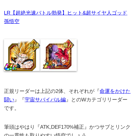
LR【超絶光速バトル勃発】ヒット&超サイヤ人ゴッド
孫悟空
正規リーダーは上記の2体、それぞれが『
命運をかけた
闘い
』『
宇宙サバイバル編
』とのWカテゴリリーダー
です。
筆頭はやはり『ATK,DEF170%補正』かつサブとリンク
の一貫性も取りやすい悟空でしょう。