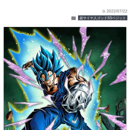
2022/07/22
time
folder
超サイヤ人ゴッドSSベジット