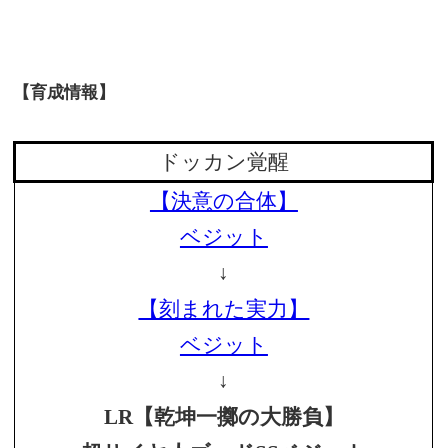
【育成情報】
ドッカン覚醒
【決意の合体】
ベジット
↓
【刻まれた実力】
ベジット
↓
LR
【乾坤一擲の大勝負】