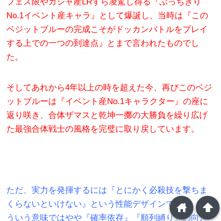
フェス限やガシャ産LRすら凌駕し得る『ぶっちぎり
No.1イベント産キャラ』として爆誕し、当時は『この
ベジットブルーの完成こそがドッカンバトルをプレイ
する上での一つの到達点』とまで言われたものでし
た。
そしてあれから4年以上の時を超えた今、再びこのベジ
ットブルーは『イベント産No.1キャラクター』の座に
返り咲き、合体ザマスと乾坤一擲の大勝負を繰り広げ
た最強合体戦士の風格を完璧に取り戻しています。
ただ、実力を発揮するには『とにかく必殺技を撃ちま
くらないといけない』という性能デザインであり、そ
home
arrowup
ういう意味ではやや『確率依存』『順列縛り』の向き