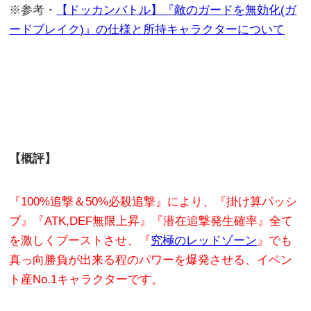
※参考・
【ドッカンバトル】『敵のガードを無効化(ガ
ードブレイク)』の仕様と所持キャラクターについて
【概評】
『100%追撃＆50%必殺追撃』により、『掛け算パッシ
ブ』『ATK,DEF無限上昇』『潜在追撃発生確率』全て
を激しくブーストさせ、『
究極のレッドゾーン
』でも
真っ向勝負が出来る程のパワーを爆発させる、イベン
ト産No.1キャラクターです。