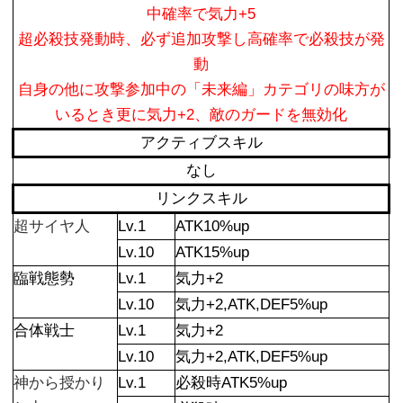
中確率で気力+5
超必殺技発動時、必ず追加攻撃し高確率で必殺技が発
動
自身の他に攻撃参加中の「未来編」カテゴリの味方が
いるとき更に気力+2、敵のガードを無効化
アクティブスキル
なし
リンクスキル
超サイヤ人
Lv.1
ATK10%up
Lv.10
ATK15%up
臨戦態勢
Lv.1
気力+2
Lv.10
気力+2,ATK,DEF5%up
合体戦士
Lv.1
気力+2
Lv.10
気力+2,ATK,DEF5%up
神から授かり
Lv.1
必殺時ATK5%up