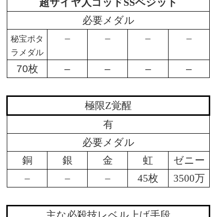
超サイヤ人ゴッド
SS
ベジット
必要メダル
–
–
–
–
秘宝ポタ
ラメダル
70枚
–
–
–
–
極限Z覚醒
有
必要メダル
銅
銀
金
虹
ゼニー
–
–
–
45枚
3500万
主な必殺技レベル上げ手段