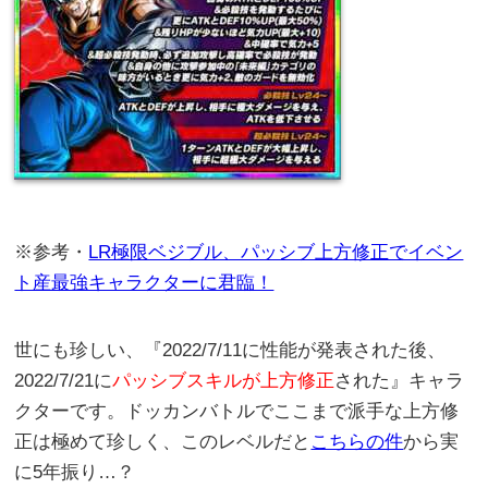
※参考・
LR極限ベジブル、パッシブ上方修正でイベン
ト産最強キャラクターに君臨！
世にも珍しい、『2022/7/11に性能が発表された後、
2022/7/21に
パッシブスキルが上方修正
された』キャラ
クターです。ドッカンバトルでここまで派手な上方修
正は極めて珍しく、このレベルだと
こちらの件
から実
に5年振り…？