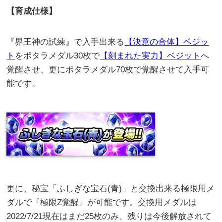
【育成仕様】
『界王神の試練』で入手出来る
【決意の合体】ベジッ
ト
をポタラメダル30枚で
【刻まれた実力】ベジット
へ
覚醒させ、更にポタラメダル70枚で覚醒させて入手可
能です。
更に、秘宝「ふしぎな宝石(青)」と交換出来る極限用メ
ダルで『極限Z覚醒』が可能です。交換用メダルは
2022/7/21現在はまだ25枚のみ、残りは今後解放されて