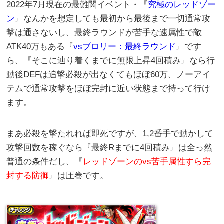
2022年7月現在の最難関イベント・『
究極のレッドゾー
ン
』なんかを想定しても最初から最後まで一切通常攻
撃は通さないし、最終ラウンドが苦手な速属性で敵
ATK40万もある『
vsブロリー：最終ラウンド
』です
ら、『そこに辿り着くまでに無限上昇4回積み』なら行
動後DEFは追撃必殺が出なくてもほぼ60万、ノーアイ
テムで通常攻撃をほぼ完封に近い状態まで持って行け
ます。
まあ必殺を撃たれれば即死ですが、1,2番手で動かして
攻撃回数を稼ぐなら『最終Rまでに4回積み』は全っ然
普通の条件だし、『
レッドゾーンのvs苦手属性すら完
封する防御
』は圧巻です。