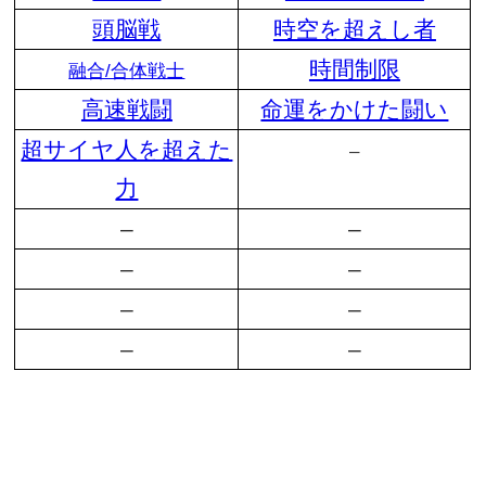
頭脳戦
時空を超えし者
時間制限
融合/合体戦士
高速戦闘
命運をかけた闘い
超サイヤ人を超えた
–
力
–
–
–
–
–
–
–
–