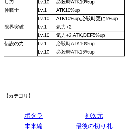
し力
Lv.10
必殺時ATK10%up
神戦士
Lv.1
ATK10%up
Lv.10
ATK10%up,必殺時更に5%up
限界突破
Lv.1
気力+2
Lv.10
気力+2,ATK,DEF5%up
伝説の力
Lv.1
必殺時ATK10%up
Lv.10
必殺時ATK15%up
【カテゴリ】
ポタラ
神次元
未来編
最後の切り札