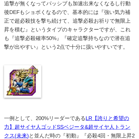
追撃が無くなってパッシブも加速出来なくなるし行動
後DEFもショボくなるので、基本的には『強い気力補
正で超必殺技を撃ち続けて、追撃必殺お祈りで無限上
昇を積む』というタイプのキャラクターですが、これ
も『追撃必殺確率50%』『確定追撃持ちなので潜在追
撃が出やすい』という2点で十分に扱いやすいです。
一例として、200%リーダーである
LR【誇りと希望の
力】超サイヤ人ゴッドSSベジータ&超サイヤ人トラン
クス(未来)
と並んだ時の『初動』『必殺4回・無限上昇2