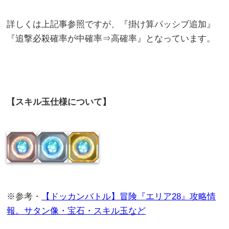
詳しくは上記事参照ですが、『掛け算パッシブ追加』
『追撃必殺確率が中確率⇒高確率』となっています。
【スキル玉仕様について】
※参考・
【ドッカンバトル】冒険『エリア28』攻略情
報。サタン像・宝石・スキル玉など