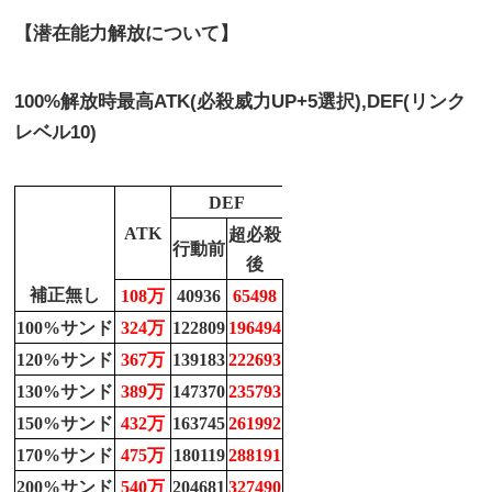
【潜在能力解放について】
100%
解放時最高
ATK(
必殺威力
UP+5
選択
),DEF(リンク
レベル10)
DEF
ATK
超必殺
行動前
後
補正無し
108万
40936
65498
100%サンド
324万
122809
196494
120%サンド
367万
139183
222693
130%サンド
389万
147370
235793
150%サンド
432万
163745
261992
170%サンド
475万
180119
288191
200%サンド
540万
204681
327490