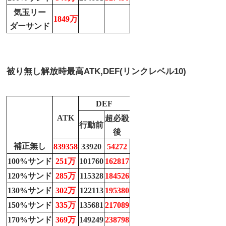
気玉リー
1849万
ダーサンド
被り無し解放時最高
ATK,DEF(リンクレベル10)
DEF
ATK
超必殺
行動前
後
補正無し
839358
33920
54272
100%サンド
251万
101760
162817
120%サンド
285万
115328
184526
130%サンド
302万
122113
195380
150%サンド
335万
135681
217089
170%サンド
369万
149249
238798