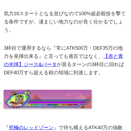
気力16スタートとなる並びなので100%超必殺技を撃て
る条件ですが、凄まじい地力なのが良く分かるでしょ
う。
3枠目で運用するなら『常にATK500万・DEF35万の地
力を発揮出来る』と言っても過言ではなく、
【赤と青
の光球】ジース&バータ
が居るターンの3枠目に回れば
DEF40万すら超える程の領域に到達します。
『
究極のレッドゾーン
』で待ち構えるATK40万の強敵