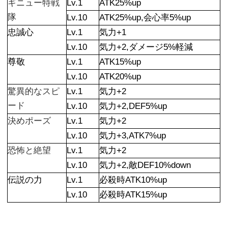
ギニュー特戦
Lv.1
ATK25%up
隊
Lv.10
ATK25%up,会心率5%up
忠誠心
Lv.1
気力+1
Lv.10
気力+2,ダメージ5%軽減
尊敬
Lv.1
ATK15%up
Lv.10
ATK20%up
驚異的なスピ
Lv.1
気力+2
ード
Lv.10
気力+2,DEF5%up
決めポーズ
Lv.1
気力+2
Lv.10
気力+3,ATK7%up
恐怖と絶望
Lv.1
気力+2
Lv.10
気力+2,敵DEF10%down
伝説の力
Lv.1
必殺時ATK10%up
Lv.10
必殺時ATK15%up