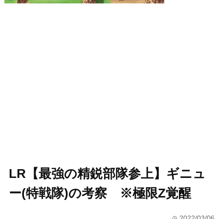
LR【最強の精鋭部隊参上】ギニュ
ー(特戦隊)の考察 ※極限Z覚醒
2022/03/06
time