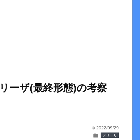
リーザ(最終形態)の考察
2022/09/29
time
folder
フリーザ