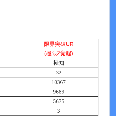
限界突破UR
(極限Z覚醒)
極知
32
10367
9689
5675
3