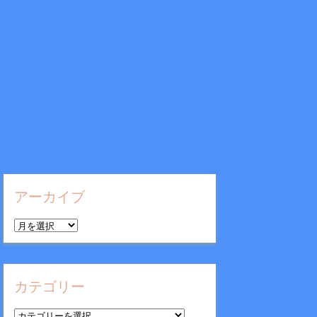
アーカイブ
ア
ー
カ
イ
カテゴリー
ブ
カ