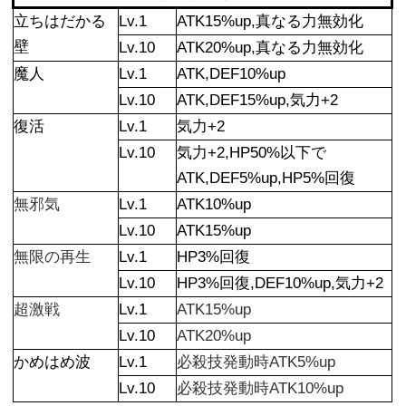
立ちはだかる
Lv.1
ATK15%up,真なる力無効化
壁
Lv.10
ATK20%up,真なる力無効化
魔人
Lv.1
ATK,DEF10%up
Lv.10
ATK,DEF15%up,気力+2
復活
Lv.1
気力+2
Lv.10
気力+2,HP50%以下で
ATK,DEF5%up,HP5%回復
無邪気
Lv.1
ATK10%up
Lv.10
ATK15%up
無限の再生
Lv.1
HP3%回復
Lv.10
HP3%回復,DEF10%up,気力+2
超激戦
Lv.1
ATK15%up
Lv.10
ATK20%up
かめはめ波
Lv.1
必殺技発動時ATK5%up
Lv.10
必殺技発動時ATK10%up