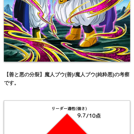
【善と悪の分裂】魔人ブウ(善)/魔人ブウ(純粋
悪)の考察
です。