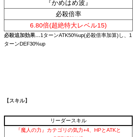
『かめはめ波』
必殺倍率
6.80倍(超絶特大レベル15)
必殺追加効果…
1ターンATK50%up(必殺倍率加算)し、1
ターンDEF30%up
【スキル】
リーダースキル
『魔人の力』カテゴリの気力+4、HPとATKと