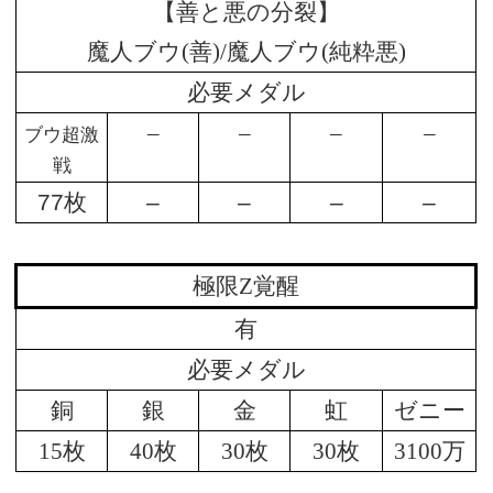
【善と悪の分裂】
魔人ブウ(善)/魔人ブウ(純粋悪)
必要メダル
–
–
–
–
ブウ超激
戦
77枚
–
–
–
–
極限Z覚醒
有
必要メダル
銅
銀
金
虹
ゼニー
15枚
40枚
30枚
30枚
3100万