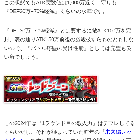
この状態でもATK実数値は1,000万近く、守りも
『DEF30万+70%軽減』くらいの水準です。
『DEF30万+70%軽減』とは要するに敵ATK100万を完
封、表の通りATK150万前後の必殺技すらものともしな
いので、『バトル序盤の受け性能』としては完璧も良
い所でしょう。
この2024年は『1ラウンド目の敵火力』はデフレしてる
くらいだし、それが極まっていた昨年の『
未来編レッ