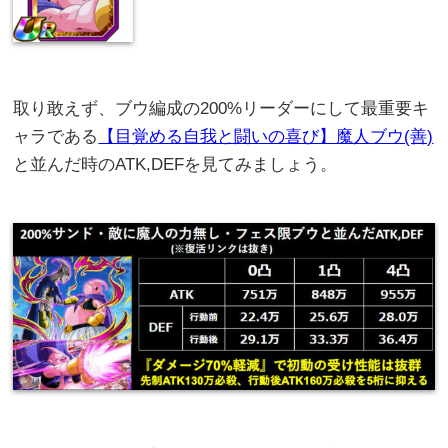
取り敢えず、ブウ編成の200%リーダーにして最重要キ
ャラである
【目覚める自我と闘いの喜び】魔人ブウ(善)
と並んだ時のATK,DEFを見てみましょう。