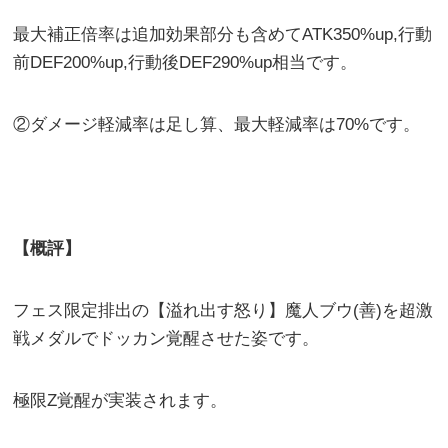
最大補正倍率は追加効果部分も含めてATK350%up,行動
前DEF200%up,行動後DEF290%up相当です。
②ダメージ軽減率は足し算、最大軽減率は70%です。
【概評】
フェス限定排出の【溢れ出す怒り】魔人ブウ(善)を超激
戦メダルでドッカン覚醒させた姿です。
極限Z覚醒が実装されます。