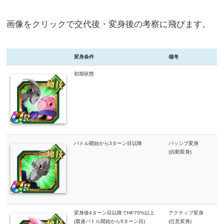
画像をクリックで交代後・変身後の考察に飛びます。
変身条件
備考
初期状態
バトル開始から3ターン目以降
パッシブ変身
(自動変身)
変身後4ターン目以降でHP70%以上
アクティブ変身
(最速バトル開始から6ターン目)
(任意変身)