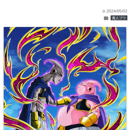
2024/05/02
time
folder
魔人ブウ