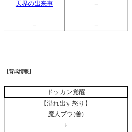
天界の出来事
–
–
–
–
–
【育成情報】
ドッカン覚醒
【溢れ出す怒り】
魔人ブウ(善)
↓