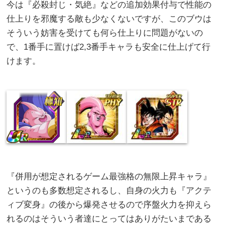
今は『必殺封じ・気絶』などの追加効果付与で性能の
仕上りを邪魔する敵も少なくないですが、このブウは
そういう妨害を受けても何ら仕上りに問題がないの
で、1番手に置けば2,3番手キャラも安全に仕上げて行
けます。
『併用が想定されるゲーム最強格の無限上昇キャラ』
というのも多数想定されるし、自身の火力も『アクテ
ィブ変身』の後から爆発させるので序盤火力を抑えら
れるのはそういう者達にとってはありがたいまである