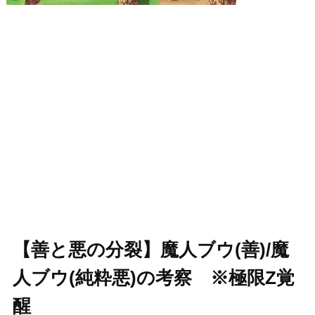
【善と悪の分裂】魔人ブウ(善)/魔
人ブウ(純粋悪)の考察 ※極限Z覚
醒