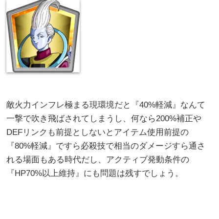
敵火力インフレ極まる現環境だと『40%軽減』なんて
一撃で吹き飛ばされてしまうし、何なら200%補正や
DEFリンクも前提としないとアイテム使用前提の
『80%軽減』ですら必殺技で相当のダメージすら通さ
れる場面もある時代だし、アクティブ発動条件の
『HP70%以上維持』にも問題は残すでしょう。