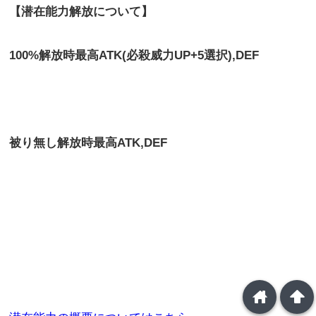
【潜在能力解放について】
100%
解放時最高
ATK(
必殺威力
UP+5
選択
),DEF
被り無し解放時最高
ATK,
DEF
home
arrowup