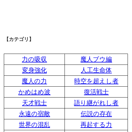
【カテゴリ】
力の吸収
魔人ブウ編
変身強化
人工生命体
魔人の力
時空を超えし者
かめはめ波
復活戦士
天才戦士
語り継がれし者
永遠の宿敵
伝説の存在
世界の混乱
再起する力