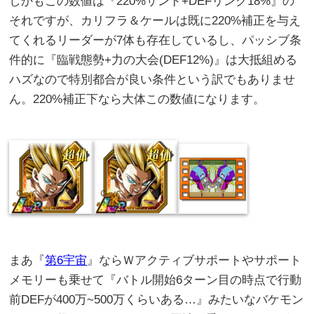
しかもこの数値は『220%サンド+DEFリンク18%』の
それですが、カリフラ＆ケールは既に220%補正を与え
てくれるリーダーが7体も存在しているし、パッシブ条
件的に『臨戦態勢+力の大会(DEF12%)』は大抵組める
ハズなので特別都合が良い条件という訳でもありませ
ん。220%補正下なら大体この数値になります。
まあ『
第6宇宙
』ならＷアクティブサポートやサポート
メモリーも乗せて『バトル開始6ターン目の時点で行動
前DEFが400万~500万くらいある…』みたいなバケモン