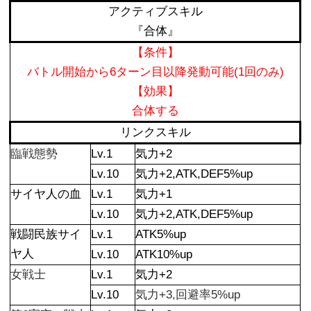
アクティブスキル
『合体』
【条件】
バトル開始から6ターン目以降発動可能(1回のみ)
【効果】
合体する
リンクスキル
臨戦態勢
Lv.1
気力+2
Lv.10
気力+2,ATK,DEF5%up
サイヤ人の血
Lv.1
気力+1
Lv.10
気力+2,ATK,DEF5%up
戦闘民族サイ
Lv.1
ATK5%up
ヤ人
Lv.10
ATK10%up
女戦士
Lv.1
気力+2
Lv.10
気力+3,回避率5%up