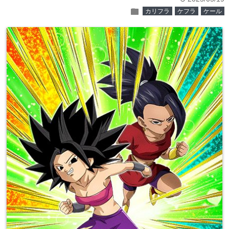
folder
カリフラ
ケフラ
ケール