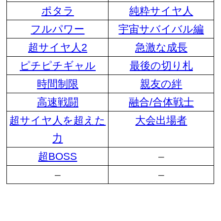
ポタラ
純粋サイヤ人
フルパワー
宇宙サバイバル編
超サイヤ人2
急激な成長
ピチピチギャル
最後の切り札
時間制限
親友の絆
高速戦闘
融合/合体戦士
超サイヤ人を超えた
大会出場者
力
超BOSS
–
–
–