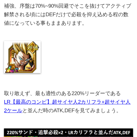
補強、序盤は70%~90%回避でそこを抜けてアクティブ
解禁される頃にはDEFだけで必殺を抑え込める程の数
値になっている事もままあります。
取り敢えず、最も適性のある220%リーダーである
LR【最高のコンビ】超サイヤ人2カリフラ+超サイヤ人
2ケール
と並んだ時のATK,DEFを見てみましょう。