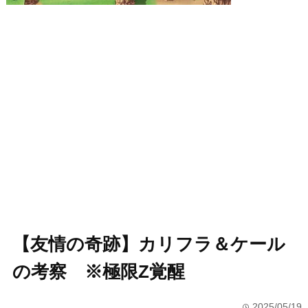
【友情の奇跡】カリフラ＆ケール
の考察 ※極限Z覚醒
2025/05/19
time