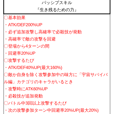
パッシブスキル
『生き残るための力』
〇基本効果
・ATK/DEF200%UP
・必ず追加攻撃し高確率で必殺技が発動
・高確率で敵の攻撃を回避
〇登場から4ターンの間
・回避率20%UP
〇攻撃するたび
・ATK/DEF40%UP(最大160%)
〇敵か自身を除く攻撃参加中の味方に「宇宙サバイバ
ル編」カテゴリのキャラがいるとき
・攻撃時にATK60%UP
・必殺技が追加発動
〇バトル中3回以上攻撃するたび
・次の攻撃参加ターン中回避率20%UP(最大20%)