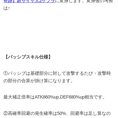
奇跡】超サイヤ人2ケフラ
に変身します。変身後の考察
は↑
【パッシブスキル仕様】
①パッシブは基礎部分に対して攻撃するたび・攻撃時
の部分の合算が掛け算になります。
最大補正倍率はATK860%up,DEF680%up相当です。
②高確率回避の発生確率は50%、回避率は足し算なの