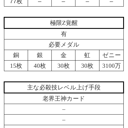
77枚
–
–
–
–
極限Z覚醒
有
必要メダル
銅
銀
金
虹
ゼニー
15枚
40枚
30枚
30枚
3100万
主な必殺技レベル上げ手段
老界王神カード
–
–