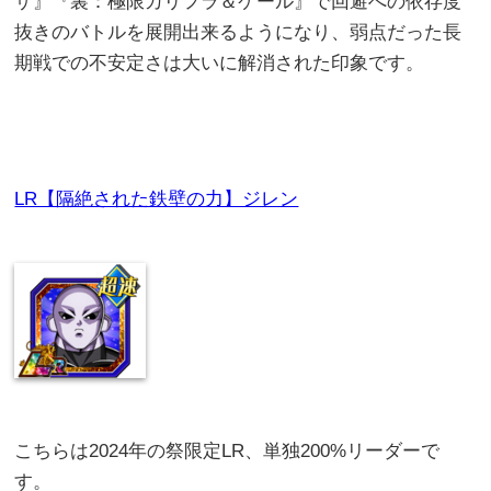
ザ』『裏：極限カリフラ＆ケール』で回避への依存度
抜きのバトルを展開出来るようになり、弱点だった長
期戦での不安定さは大いに解消された印象です。
LR【隔絶された鉄壁の力】ジレン
こちらは2024年の祭限定LR、単独200%リーダーで
す。