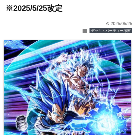
※2025/5/25改定
2025/05/25
time
folder
デッキ・パーティー考察