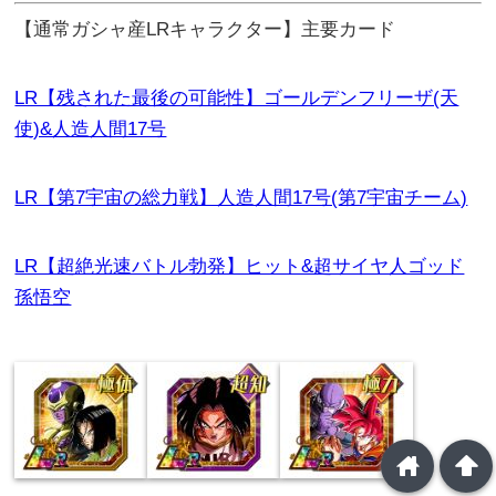
【通常ガシャ産LRキャラクター】主要カード
LR【残された最後の可能性】ゴールデンフリーザ(天
使)&人造人間17号
LR【第7宇宙の総力戦】人造人間17号(第7宇宙チーム)
LR【超絶光速バトル勃発】ヒット&超サイヤ人ゴッド
孫悟空
home
arrowup