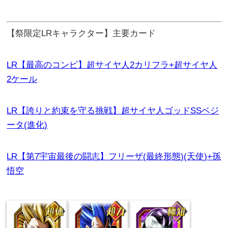
【祭限定LRキャラクター】主要カード
LR【最高のコンビ】超サイヤ人2カリフラ+超サイヤ人
2ケール
LR【誇りと約束を守る挑戦】超サイヤ人ゴッドSSベジ
ータ(進化)
LR【第7宇宙最後の闘志】フリーザ(最終形態)(天使)+孫
悟空