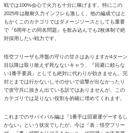
戦では100%会心で火力も十分に稼げます。特にこの
2025年は敵耐久力インフレも激しく、他の編成ではと
もかくこのカテゴリではダメージソースとしても重要
で『6周年との同名問題』を飲み込んでも2枚体制で絶
対採用したい戦力です。
悟空フリーザも序盤の守りの甘さはありますが4ターン
目以降は取り敢えず死なないキャラ、『回避に頼らな
い1番手要員』としても絶対に代わりが効きません。完
封とまでは行かないしそのせいで追撃が出なかったり
で攻守共に抜きん出ている訳ではありませんが、この
カテゴリでは足りない役割を的確に埋めてくれます。
これまでのサバイバル編は『1番手は回避運ゲーするし
かない』という状況でしたが、今は『表：悟空フリー