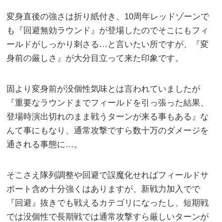
変身直後の強さは折り紙付き、10周年レッドゾーンで
も『回避無効ラウンド』が登場したのでそこにもフィ
ールドがしっかり刺さる…と言いたい所ですが、『変
身前の厳しさ』が大分目立って来た印象です。
固より変身前が没個性気味とは言われていましたが
『重要なラウンドまでフィールドを引っ張った結果、
登場時演出切れのまま戦うターンが来る事もある』な
んて事にもなり、通常攻撃ですら数十万のダメージを
通される事態に…。
そこさえ隊列調整や回避で誤魔化せればフィールドサ
ポート含め十分強くはありますが、新戦力加入でで
『回避』抜きでも戦えるカテゴリになったし、短期戦
では没個性で長期戦では通常攻撃すら厳しいターンが