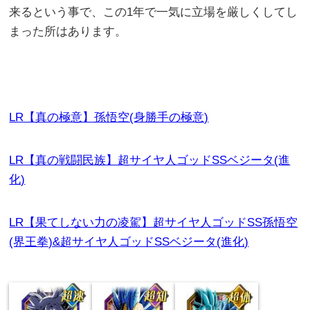
来るという事で、この1年で一気に立場を厳しくしてし
まった所はあります。
LR【真の極意】孫悟空(身勝手の極意)
LR【真の戦闘民族】超サイヤ人ゴッドSSベジータ(進
化)
LR【果てしない力の凌駕】超サイヤ人ゴッドSS孫悟空
(界王拳)&超サイヤ人ゴッドSSベジータ(進化)