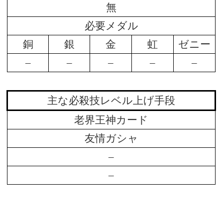
無
必要メダル
銅
銀
金
虹
ゼニー
–
–
–
–
–
主な必殺技レベル上げ手段
老界王神カード
友情ガシャ
–
–