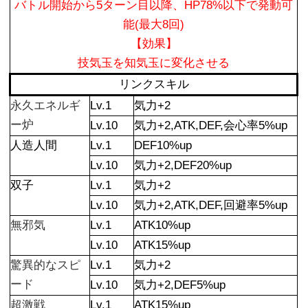
バトル開始から5ターン目以降、HP78%以下で発動可
能(最大8回)
【効果】
技気玉を知気玉に変化させる
リンクスキル
永久エネルギ
Lv.1
気力+2
ー炉
Lv.10
気力+2,ATK,DEF,会心率5%up
人造人間
Lv.1
DEF10%up
Lv.10
気力+2,DEF20%up
双子
Lv.1
気力+2
Lv.10
気力+2,ATK,DEF,回避率5%up
無邪気
Lv.1
ATK10%up
Lv.10
ATK15%up
驚異的なスピ
Lv.1
気力+2
ード
Lv.10
気力+2,DEF5%up
超激戦
Lv.1
ATK15%up