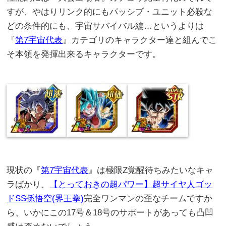
すが、やはりリンク的にもパッシブ・ユニット必殺な
どの条件的にも、宇宙サバイバル編…というよりは
『
第7宇宙代表
』カテゴリのキャラクター達と組んでこ
そ本領を発揮出来るキャラクターです。
現状の『
第7宇宙代表
』は極限Z覚醒待ちみたいなキャ
ラばかり、
【とっておきの超パワー】超サイヤ人ゴッ
ドSS孫悟空(界王拳)
完全ワンマンの歪なチームですか
ら、いかにこの17号＆18号のサポートがあっても凸凹