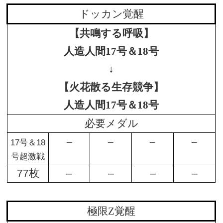
ドッカン覚醒
【共鳴する呼吸】
人造人間17号＆18号
↓
【火花散る生存競争】
人造人間17号＆18号
必要メダル
–
–
–
–
17号＆18
号超激戦
77枚
–
–
–
–
極限Z覚醒