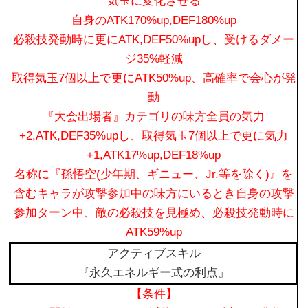
気玉に変化させる
自身のATK170%up,DEF180%up
必殺技発動時に更にATK,DEF50%upし、受けるダメー
ジ35%軽減
取得気玉7個以上で更にATK50%up、高確率で会心が発
動
『大会出場者』カテゴリの味方全員の気力
+2,ATK,DEF35%upし、取得気玉7個以上で更に気力
+1,ATK17%up,DEF18%up
名称に『孫悟空(少年期、ギニュー、Jr.等を除く)』を
含むキャラが攻撃参加中の味方にいるとき自身の攻撃
参加ターン中、敵の必殺技を見極め、必殺技発動時に
ATK59%up
アクティブスキル
『永久エネルギー式の利点』
【条件】