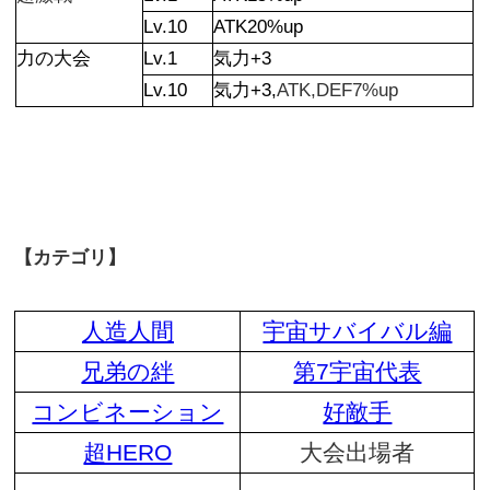
Lv.10
ATK20%up
力の大会
Lv.1
気力+3
Lv.10
気力+3,
ATK,DEF7%up
【カテゴリ】
人造人間
宇宙サバイバル編
兄弟の絆
第7宇宙代表
コンビネーション
好敵手
超HERO
大会出場者