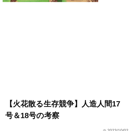
【火花散る生存競争】人造人間17
号＆18号の考察
2023/10/02
time