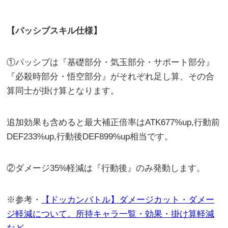
【パッシブスキル仕様】
①パッシブは『基礎部分・気玉部分・サポート部分』
『必殺時部分・悟空部分』がそれぞれ足し算、その合
算同士が掛け算となります。
追加効果も含めると最大補正倍率はATK677%up,行動前
DEF233%up,行動後DEF899%up相当です。
②ダメージ35%軽減は『行動後』のみ発動します。
※参考・
【ドッカンバトル】ダメージカット・ダメー
ジ軽減について。所持キャラ一覧・効果・掛け算軽減