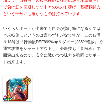
加えて、自身も『必殺見極め＆抜群の通常攻撃耐性』
で負け筋を回避しつつ中々の火力も稼げ、基礎戦闘力
という部分にも確かなものは持っています。
いくらサポートが出来ても自身が負け筋になるんでは
本末転倒…というのは言わずもがなですが、この17号
＆18号は『行動後DEF899%up＆ダメージ35%軽減』で
通常攻撃をシャットアウトし、必殺技も『見極め』で
回避出来るので、安全に戦いつつ味方を強固にサポー
ト出来ます。