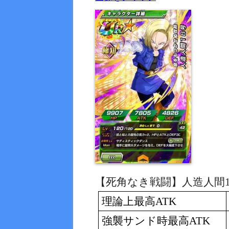
【死角なき戦闘】人造人間
理論上最高
ATK
強襲サンド時最高
ATK