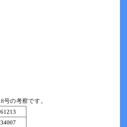
18
号の考察です。
61213
34007