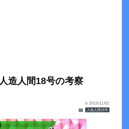
人造人間18号の考察
2015/11/02
time
folder
人造人間18号