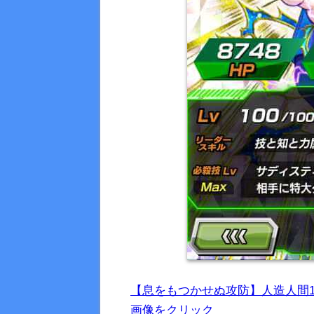
【息をもつかせぬ攻防】人造人間
画像をクリック