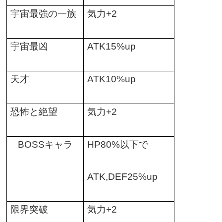
宇宙最強の一族
気力
+2
宇宙最凶
ATK15%up
天才
ATK10%up
恐怖と絶望
気力
+2
BOSS
キャラ
HP80%
以下で
ATK,DEF25%up
限界突破
気力
+2