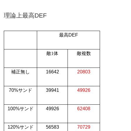
理論上最高
DEF
最高
DEF
敵
1
体
敵複数
補正無し
16642
20803
70%
サンド
39941
49926
100%
サンド
49926
62408
120%
サンド
56583
70729