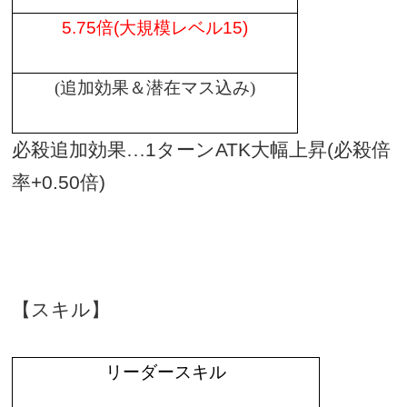
5.75
倍
(
大規模
レベル
15)
(
追加効果＆潜在マス込み
)
必殺追加効果…
1
ターン
ATK
大幅上昇
(
必殺倍
率
+0.50
倍
)
【スキル】
リーダースキル