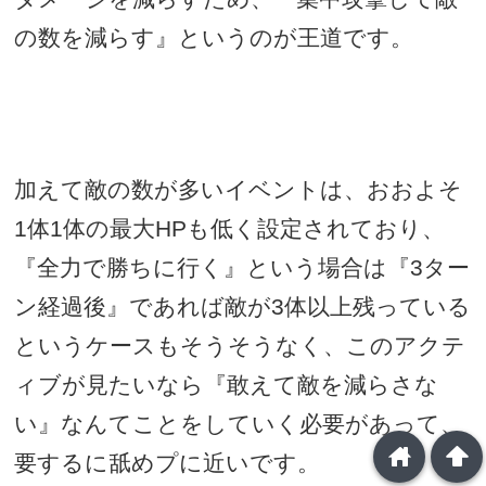
の数を減らす』というのが王道です。
加えて敵の数が多いイベントは、おおよそ
1
体
1
体の最大
HP
も低く設定されており、
『全力で勝ちに行く』という場合は『
3
ター
ン経過後』であれば敵が
3
体以上残っている
というケースもそうそうなく、このアクテ
ィブが見たいなら『敢えて敵を減らさな
い』なんてことをしていく必要があって、
home
arrowup
要するに舐めプに近いです。