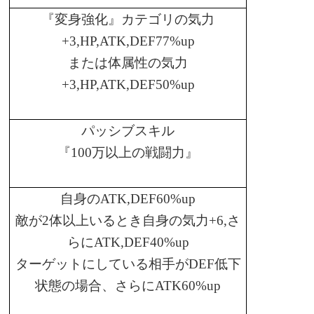
『変身強化』カテゴリの気力
+3,HP,ATK,DEF77%up
または体属性の気力
+3,HP,ATK,DEF50%up
パッシブスキル
『
100
万以上の戦闘力』
自身の
ATK,DEF60%up
敵が
2
体以上いるとき自身の気力
+6,
さ
らに
ATK,DEF40%up
ターゲットにしている相手が
DEF
低下
状態の場合、さらに
ATK60%up