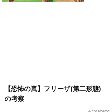
【恐怖の嵐】フリーザ(第二形態)
の考察
2019/06/02
time