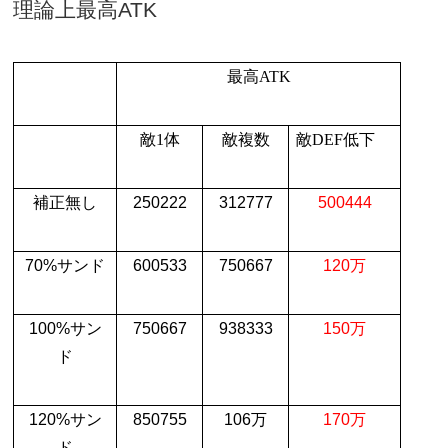
理論上最高
ATK
最高
ATK
敵
1
体
敵複数
敵
DEF
低下
補正無し
250222
312777
500444
70%
サンド
600533
750667
120
万
100%
サン
750667
938333
150
万
ド
120%
サン
850755
106
万
170
万
ド