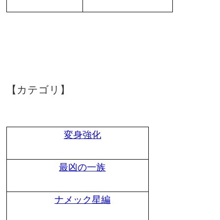
【カテゴリ】
変身強化
最凶の一族
ナメック星編