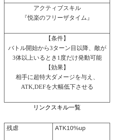
アクティブスキル
『悦楽のフリーザタイム』
【条件】
バトル開始から
3
ターン目以降、敵が
3
体以上いるとき
1
度だけ発動可能
【効果】
相手に超特大ダメージを与え、
ATK,DEF
を大幅低下させる
リンクスキル一覧
残虐
ATK10%up