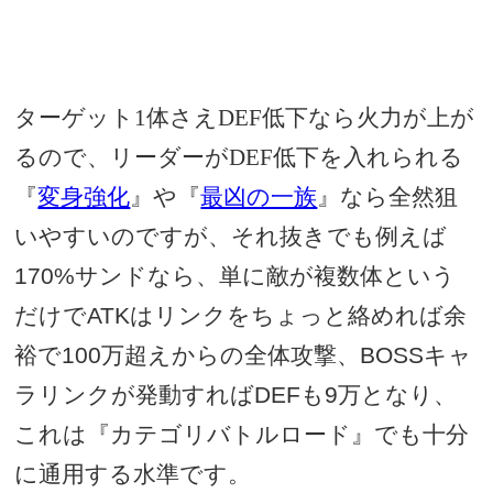
ターゲット1体さえDEF低下なら火力が上が
るので、リーダーがDEF低下を入れられる
『
変身強化
』や『
最凶の一族
』なら全然狙
いやすいのですが、それ抜きでも例えば
170%
サンドなら、単に敵が複数体という
だけで
ATK
はリンクをちょっと絡めれば余
裕で
100
万超えからの全体攻撃、
BOSS
キャ
ラリンクが発動すれば
DEF
も
9
万となり、
これは『カテゴリバトルロード』でも十分
に通用する水準です。