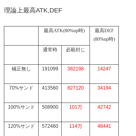
理論上最高
ATK,DEF
最高
ATK(80%up
時
)
最高
DEF
(80%up
時
)
通常時
必殺封じ
補正無し
191099
382198
14247
70%
サンド
413560
827120
34194
100%
サンド
508900
101
万
42742
120%
サンド
572460
114
万
48441