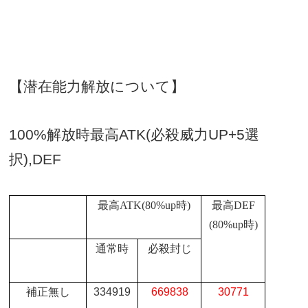
【潜在能力解放について】
100%
解放時最高
ATK(
必殺威力
UP+5
選
択
),DEF
最高
ATK(80%up
時
)
最高
DEF
(80%up
時
)
通常時
必殺封じ
補正無し
334919
669838
30771