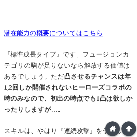
潜在能力の概要についてはこちら
『標準成長タイプ』です。フュージョンカ
テゴリの駒が足りないなら解放する価値は
あるでしょう。ただ
凸させるチャンスは年
1,2回しか開催されないヒーローズコラボの
時のみなので、初出の時点でも1凸は欲しか
ったりしますが…。
home
arrowup
スキルは、やはり『連続攻撃』を優先した