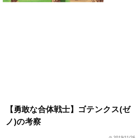
【勇敢な合体戦士】ゴテンクス(ゼ
ノ)の考察
2019/11/26
time