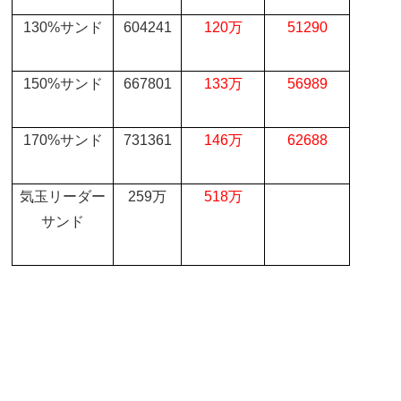
130%
サンド
604241
120
万
51290
150%
サンド
667801
133
万
56989
170%
サンド
731361
146
万
62688
気玉リーダー
259
万
518
万
サンド