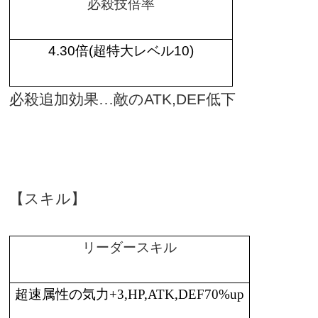
必殺技倍率
4.30
倍
(
超特大レベル
10)
必殺追加効果…敵の
ATK,DEF
低下
【スキル】
リーダースキル
超速属性の気力
+3,HP,ATK,DEF70%up