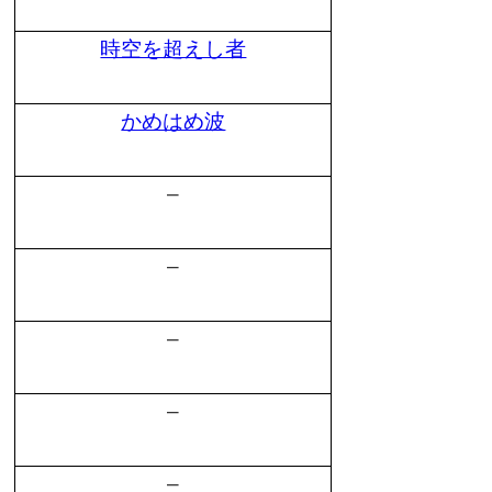
時空を超えし者
かめはめ波
–
–
–
–
–