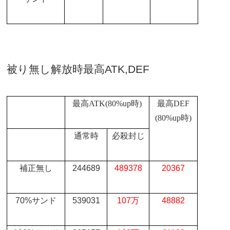
被り無し解放時最高
ATK,DEF
最高
ATK(80%up
時
)
最高
DEF
(80%up
時
)
通常時
必殺封じ
補正無し
244689
489378
20367
70%
サンド
539031
107
万
48882