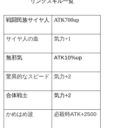
リンクスキル一覧
戦闘民族サイヤ人
ATK700up
サイヤ人の血
気力
+1
無邪気
ATK10%up
驚異的なスピード
気力
+2
合体戦士
気力
+2
かめはめ波
必殺時
ATK+2500