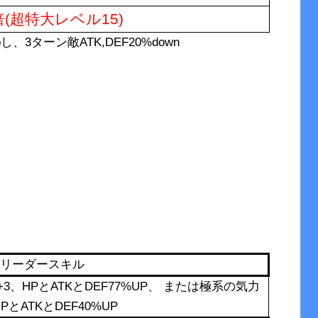
0倍(超特大レベル15)
し、3ターン敵ATK,DEF20%down
リーダースキル
、HPとATKとDEF77%UP、 または極系の気力
PとATKとDEF40%UP