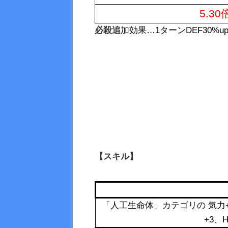
5.3
必殺追
加効果…1ターンDEF30%up
【スキル】
「人工生命体」カテゴリの 気力+3
+3、H