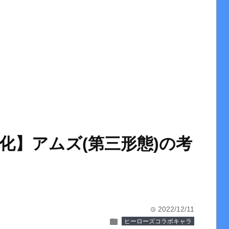
化】アムズ(第三形態)の考
2022/12/11
time
folder
ヒーローズコラボキャラ