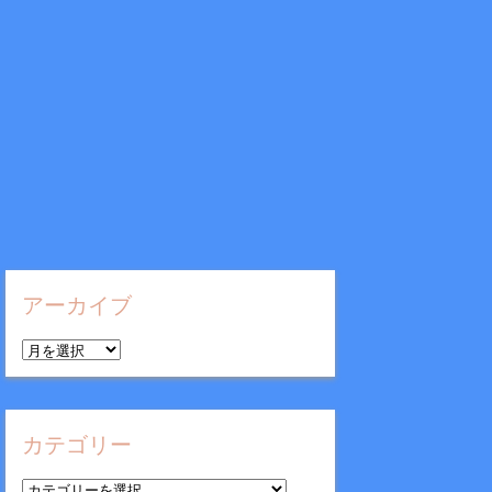
アーカイブ
ア
ー
カ
イ
カテゴリー
ブ
カ