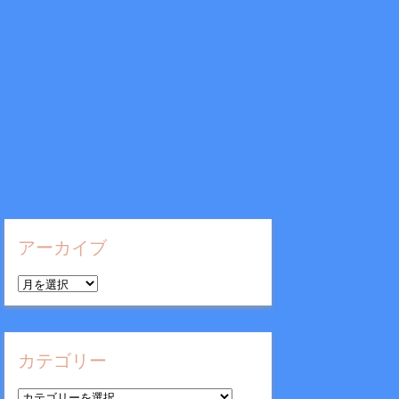
アーカイブ
ア
ー
カ
イ
カテゴリー
ブ
カ