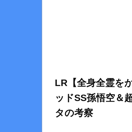
LR【全身全霊を
ッドSS孫悟空＆
タの考察