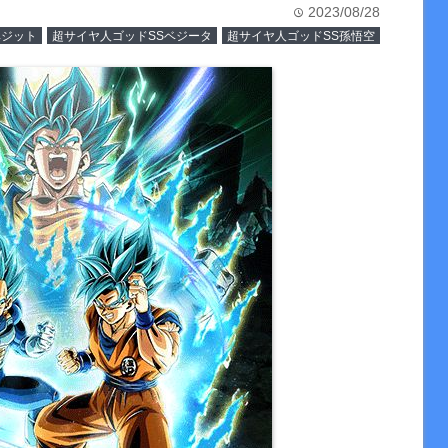
2023/08/28
time
ベジット
超サイヤ人ゴッドSSベジータ
超サイヤ人ゴッドSS孫悟空