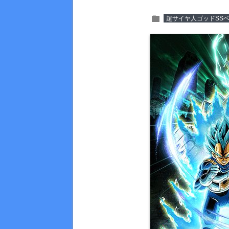
folder
超サイヤ人ゴッドSS