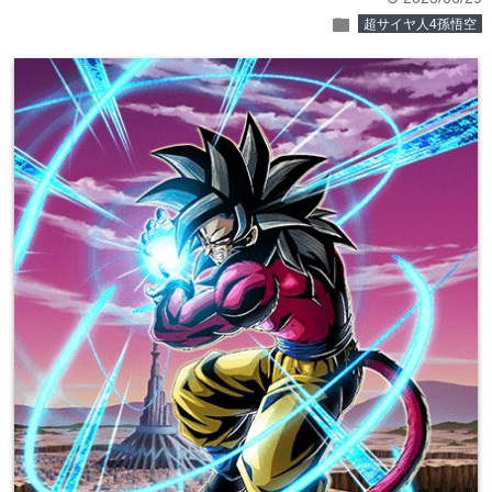
folder
超サイヤ人4孫悟空