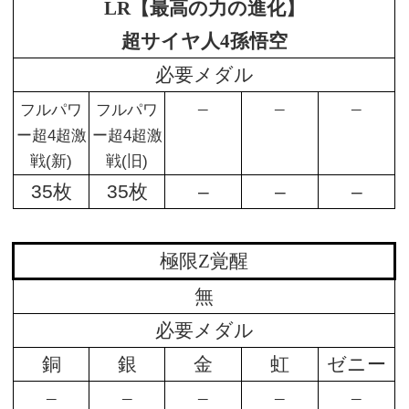
LR【最高の力の進化】
超サイヤ人4孫悟空
必要メダル
–
–
–
フルパワ
フルパワ
ー超4超激
ー超4超激
戦(新)
戦(旧)
35枚
35枚
–
–
–
極限Z覚醒
無
必要メダル
銅
銀
金
虹
ゼニー
–
–
–
–
–