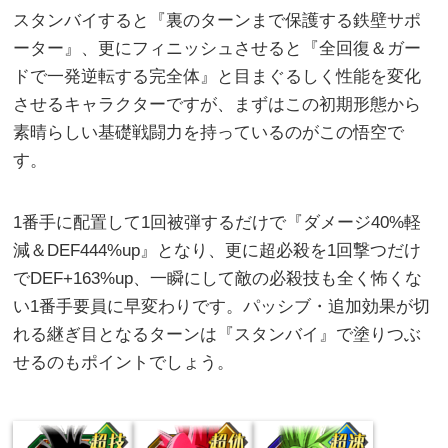
スタンバイすると『裏のターンまで保護する鉄壁サポ
ーター』、更にフィニッシュさせると『全回復＆ガー
ドで一発逆転する完全体』と目まぐるしく性能を変化
させるキャラクターですが、まずはこの初期形態から
素晴らしい基礎戦闘力を持っているのがこの悟空で
す。
1番手に配置して1回被弾するだけで『ダメージ40%軽
減＆DEF444%up』となり、更に超必殺を1回撃つだけ
でDEF+163%up、一瞬にして敵の必殺技も全く怖くな
い1番手要員に早変わりです。パッシブ・追加効果が切
れる継ぎ目となるターンは『スタンバイ』で塗りつぶ
せるのもポイントでしょう。