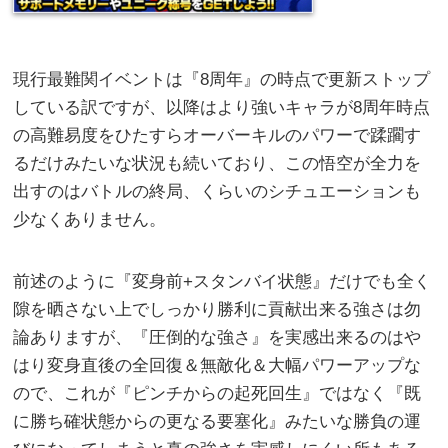
現行最難関イベントは『8周年』の時点で更新ストップ
している訳ですが、以降はより強いキャラが8周年時点
の高難易度をひたすらオーバーキルのパワーで蹂躙す
るだけみたいな状況も続いており、この悟空が全力を
出すのはバトルの終局、くらいのシチュエーションも
少なくありません。
前述のように『変身前+スタンバイ状態』だけでも全く
隙を晒さない上でしっかり勝利に貢献出来る強さは勿
論ありますが、『圧倒的な強さ』を実感出来るのはや
はり変身直後の全回復＆無敵化＆大幅パワーアップな
ので、これが『ピンチからの起死回生』ではなく『既
に勝ち確状態からの更なる要塞化』みたいな勝負の運