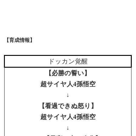
【育成情報】
ドッカン覚醒
【必勝の誓い】
超サイヤ人4孫悟空
↓
【看過できぬ怒り】
超サイヤ人4孫悟空
↓