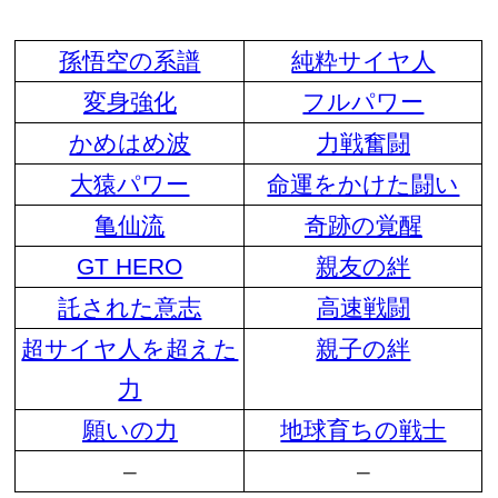
孫悟空の系譜
純粋サイヤ人
変身強化
フルパワー
かめはめ波
力戦奮闘
大猿パワー
命運をかけた闘い
亀仙流
奇跡の覚醒
GT HERO
親友の絆
託された意志
高速戦闘
超サイヤ人を超えた
親子の絆
力
願いの力
地球育ちの戦士
–
–