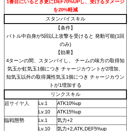
1番目にいるとき更にDEF70%UPし、受けるダメージ
を20%軽減
スタンバイスキル
【条件】
バトル中自身が5回以上攻撃を受けると 発動可能(1回
のみ)
【効果】
4ターンの間、スタンバイし、 チームの味方の取得知
気玉か虹気玉1個につき チャージカウントが2増加、
知気玉以外の取得属性気玉1個につき チャージカウン
トが1増加する
リンクスキル
超サイヤ人
Lv.1
ATK10%up
Lv.10
ATK15%up
臨戦態勢
Lv.1
気力+2
Lv.10
気力+2,ATK,DEF5%up