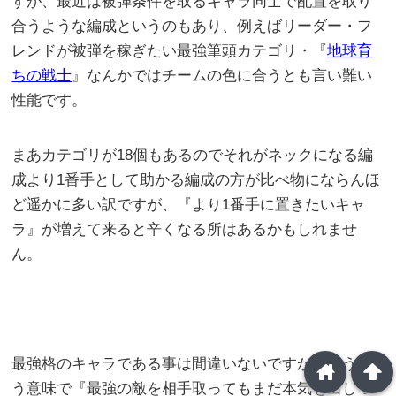
すが、最近は被弾条件を取るキャラ同士で配置を取り
合うような編成というのもあり、例えばリーダー・フ
レンドが被弾を稼ぎたい最強筆頭カテゴリ・『
地球育
ちの戦士
』なんかではチームの色に合うとも言い難い
性能です。
まあカテゴリが18個もあるのでそれがネックになる編
成より1番手として助かる編成の方が比べ物にならんほ
ど遥かに多い訳ですが、『より1番手に置きたいキャ
ラ』が増えて来ると辛くなる所はあるかもしれませ
ん。
最強格のキャラである事は間違いないですが、そうい
home
arrowup
う意味で『最強の敵を相手取ってもまだ本気を出しづ