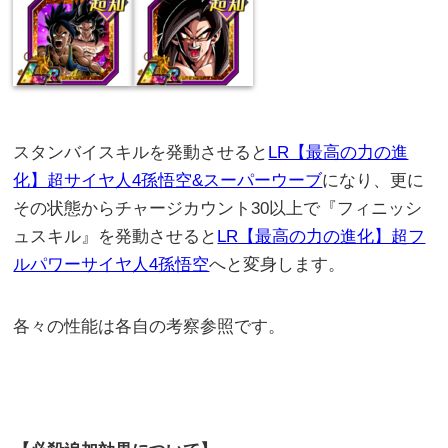
スタンバイスキルを発動させると
LR【最高の力の進
化】超サイヤ人4孫悟空&スーパーウーブ
になり、更に
その状態からチャージカウント30以上で『フィニッシ
ュスキル』を発動させると
LR【最高の力の進化】超フ
ルパワーサイヤ人4孫悟空
へと変身します。
各々の性能は各自の考察参照です。