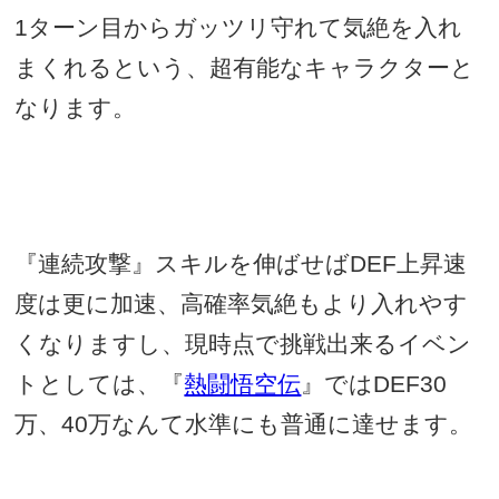
1
ターン目からガッツリ守れて気絶を入れ
まくれるという、超有能なキャラクターと
なります。
『連続攻撃』スキルを伸ばせば
DEF
上昇速
度は更に加速、高確率気絶もより入れやす
くなりますし、現時点で挑戦出来るイベン
トとしては、『
熱闘悟空伝
』では
DEF30
万、
40
万なんて水準にも普通に達せます。