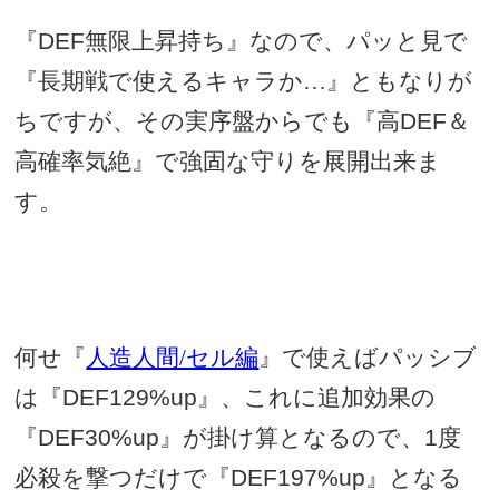
『
DEF
無限上昇持ち』なので、パッと見で
『長期戦で使えるキャラか…』ともなりが
ちですが、その実序盤からでも『高
DEF
＆
高確率気絶』で強固な守りを展開出来ま
す。
何せ『
人造人間/セル編
』で使えばパッシブ
は『
DEF129%up
』、これに追加効果の
『
DEF30%up
』が掛け算となるので、
1
度
必殺を撃つだけで『
DEF197%up
』となる