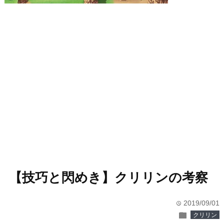
【技巧と閃めき】クリリンの考察
2019/09/01
time
folder
クリリン