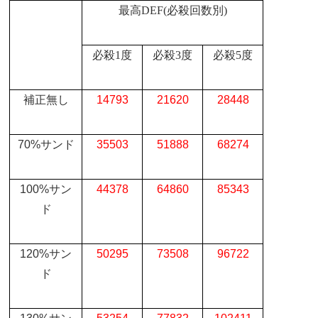
最高
DEF(
必殺回数別
)
必殺
1
度
必殺
3
度
必殺
5
度
補正無し
14793
21620
28448
70%
サンド
35503
51888
68274
100%
サン
44378
64860
85343
ド
120%
サン
50295
73508
96722
ド