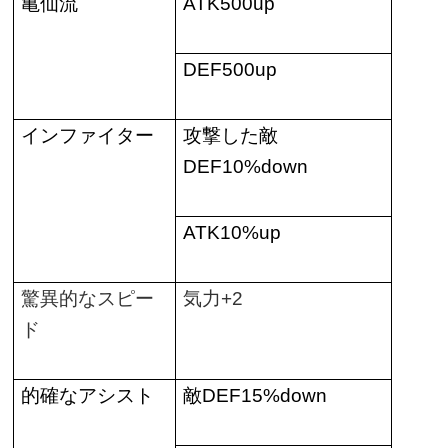
亀仙流
ATK500up
DEF500up
インファイター
攻撃した敵
DEF10%down
ATK10%up
驚異的なスピー
気力
+2
ド
的確なアシスト
敵
DEF15%down