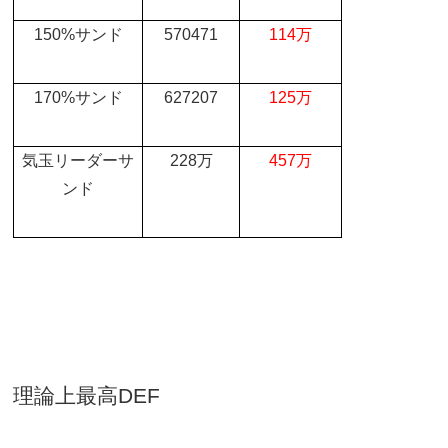
150%
サンド
570471
114
万
170%
サンド
627207
125
万
気玉リーダーサ
228
万
457
万
ンド
理論上最高
DEF