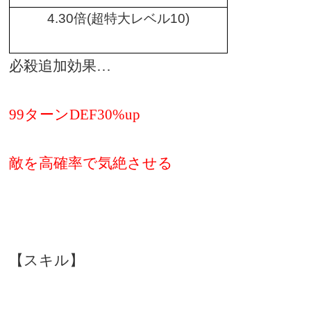
4.30
倍
(
超特大レベル
10)
必殺追加効果…
99ターンDEF30%up
敵を高確率で気絶させる
【スキル】