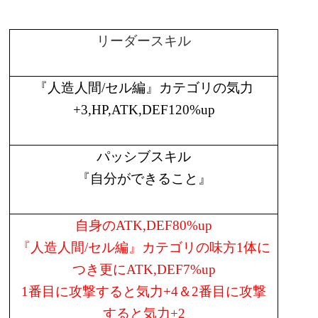
リーダースキル
『人造人間
/
セル編』カテゴリの気力
+3,HP,ATK,DEF120%up
パッシブスキル
『自分ができること』
自身の
ATK,DEF80%up
『人造人間
/
セル編』カテゴリの味方
1
体に
つき更に
ATK,DEF7%up
1
番目に攻撃すると気力
+4
＆
2
番目に攻撃
すると気力
+2