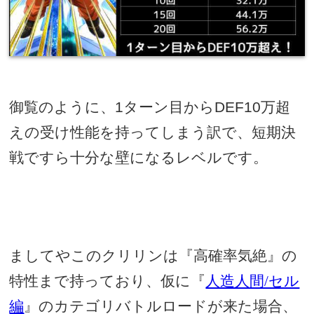
御覧のように、
1
ターン目から
DEF10
万超
えの受け性能を持ってしまう訳で、短期決
戦ですら十分な壁になるレベルです。
ましてやこのクリリンは『高確率気絶』の
特性まで持っており、仮に『
人造人間/セル
編
』
のカテゴリバトルロードが来た場合、