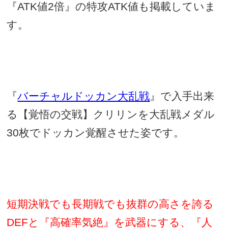
『
ATK
値
2
倍』の特攻
ATK
値も掲載していま
す。
『
バーチャルドッカン大乱戦
』で入手出来
る【覚悟の交戦】クリリンを大乱戦メダル
30
枚でドッカン覚醒させた姿です。
短期決戦でも長期戦でも抜群の高さを誇る
DEF
と『高確率気絶』を武器にする、『人