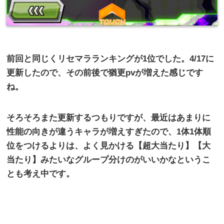
前回と同じくリセマラランキングが
1
位でした。
4/17
に
更新したので、その前後で猶更
pv
が増えた感じです
ね。
そろそろまた更新するつもりですが、最近はあまりに
性能の向きが違うキャラが増えすぎたので、
1
体
1
体順
位をつけるよりは、よく見かける【超大当たり】【大
当たり】みたいなグループ分けのがいいかなというこ
とも考え中です。