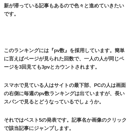
新が滞っている記事もあるので色々と進めていきたい
です。
このランキングには『
pv
数』を採用しています。簡単
に言えばページが見られた回数で、一人の人が同じペ
ージを
3
回見ても
3pv
とカウントされます。
スマホで見ている人はサイトの最下部、
PC
の人は画面
の右側に毎週の
pv
数ランキングは出ていますが、長い
スパンで見るとどうなっているでしょうか。
それではベスト
5
の発表です。記事名か画像のクリック
で該当記事にジャンプします。