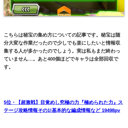
こちらは秘宝の集め方についての記事です。秘宝は随
分大変な作業だったので少しでも楽にしたいと情報収
集する人が多かったのでしょう。実は私もまだ終わっ
ていません…。あと
400
個ほどでキャラは全部回収で
す。
5
位・【超激戦】目覚めし究極の力『極められた力』ス
テージ攻略情報その
1!
基本的な編成情報など
19498pv