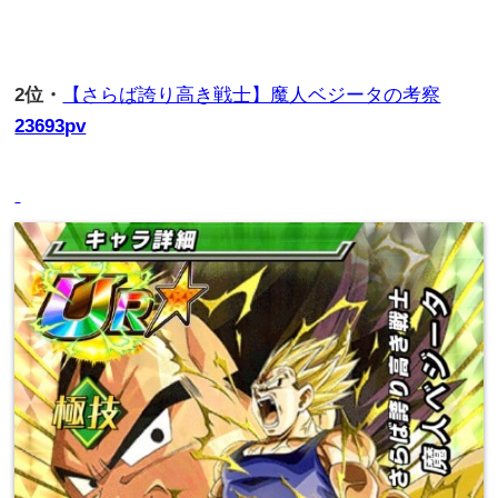
2
位・
【さらば誇り高き戦士】魔人ベジータの考察
23693pv