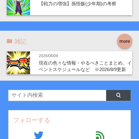
【戦力の増強】孫悟飯(少年期)の考察
雑記
more
2026/08/09
現在の色々な情報・やるべきことまとめ。イ
ベントスケジュールなど ※2026/8/9更新
フォローする
twitter
feed