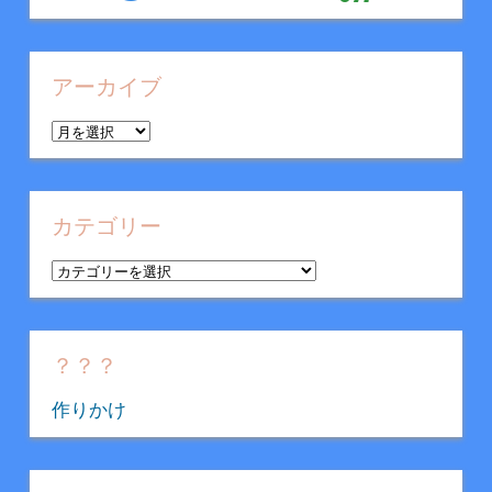
アーカイブ
ア
ー
カ
イ
カテゴリー
ブ
カ
テ
ゴ
リ
？？？
ー
作りかけ