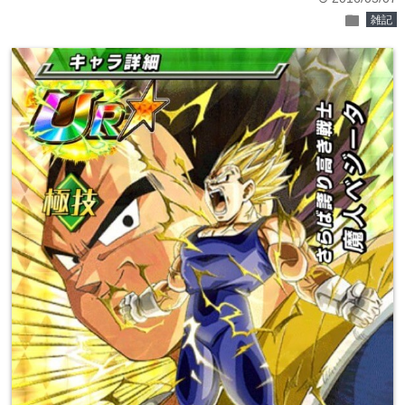
folder
雑記