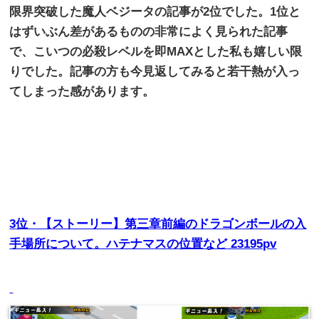
限界突破した魔人ベジータの記事が
2
位でした。
1
位と
はずいぶん差があるものの非常によく見られた記事
で、こいつの必殺レベルを即
MAX
とした私も嬉しい限
りでした。記事の方も今見返してみると若干熱が入っ
てしまった感があります。
3
位・【ストーリー】第三章前編のドラゴンボールの入
手場所について。ハテナマスの位置など
23195pv