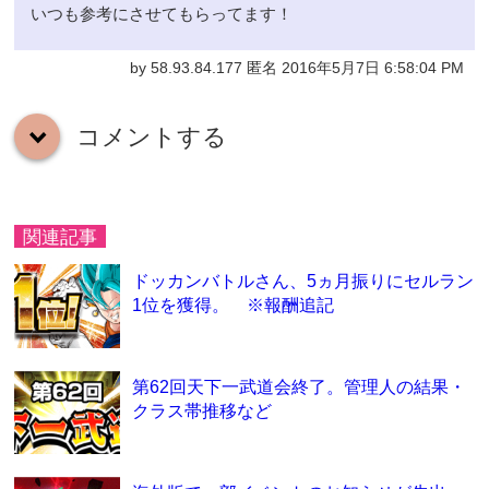
いつも参考にさせてもらってます！
by 58.93.84.177 匿名 2016年5月7日 6:58:04 PM
コメントする
down
関連記事
ドッカンバトルさん、5ヵ月振りにセルラン
1位を獲得。 ※報酬追記
第62回天下一武道会終了。管理人の結果・
クラス帯推移など