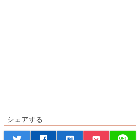
シェアする
line
twitter
facebook
hatenabookmark