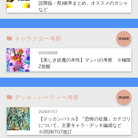
説降臨・祭)確率まとめ。オススメのガシャ
など
キャラクター考察
more
2026/08/08
【美しき妖魔の本性】マンバの考察 ※極限
Z覚醒
デッキ・パーティー考察
more
2026/07/17
【ドッカンバトル】『恐怖の征服』カテゴリ
について。主要キャラ・デッキ編成など
※2026/7/17改訂