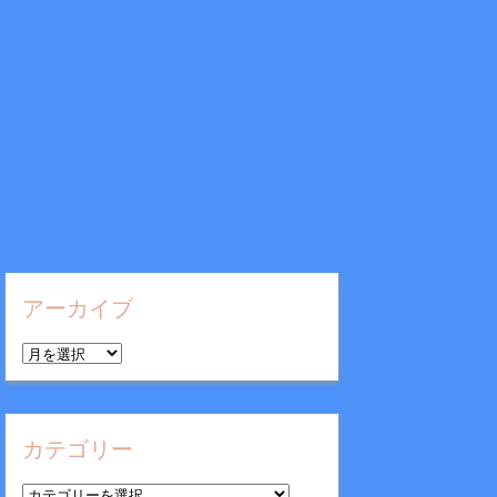
アーカイブ
ア
ー
カ
イ
カテゴリー
ブ
カ