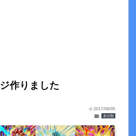
ジ作りました
2017/08/05
time
folder
未分類