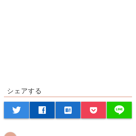
シェアする
line
twitter
facebook
hatenabookmark