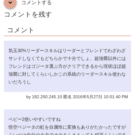
コメントする
down
コメントを残す
コメント
気玉30%リーダースキルはリーダーとフレンドでわざわざ
サンドしなくてもどちらかで十分でしょ。超強襲以外には
フレンドはゴジータ選ぶ方がクリアできるから現状ほぼ超
強襲に対してくらいしかこの系統のリーダースキル使わな
いだろうし
by 182.250.245.10 匿名 2016年5月27日 10:01:40 PM
ベビー2使いやすいですね
悟空ベジータの虹を自属性に変換もありがたかったですが
こいつは自分の火力でそのまんまうっても40万くらいでる