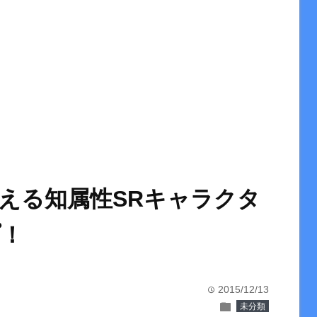
える知属性SRキャラクタ
プ！
2015/12/13
time
folder
未分類