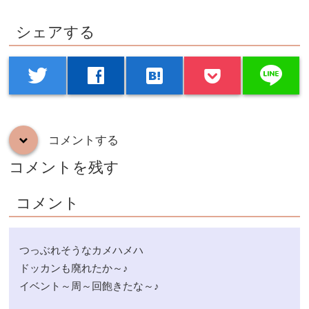
シェアする
line
twitter
facebook
hatenabookmark
コメントする
down
コメントを残す
コメント
つっぶれそうなカメハメハ
ドッカンも廃れたか～♪
イベント～周～回飽きたな～♪