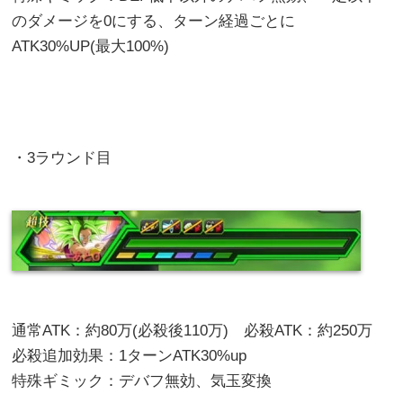
のダメージを0にする、ターン経過ごとに
ATK30%UP(最大100%)
・3ラウンド目
通常ATK：約80万(必殺後110万) 必殺ATK：約250万
必殺追加効果：1ターンATK30%up
特殊ギミック：デバフ無効、気玉変換