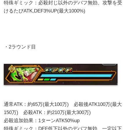
特殊ギミック：必殺封じ以外のデバフ無効、攻撃を受
けるたびATK,DEF3%UP(最大1000%)
・2ラウンド目
通常ATK：約65万(最大100万) 必殺後ATK100万(最大
150万) 必殺ATK：約210万(最大300万)
必殺追加効果：1ターンATK50%up
特殊ギミック：DEF低下以外のデバフ無効、一定以下