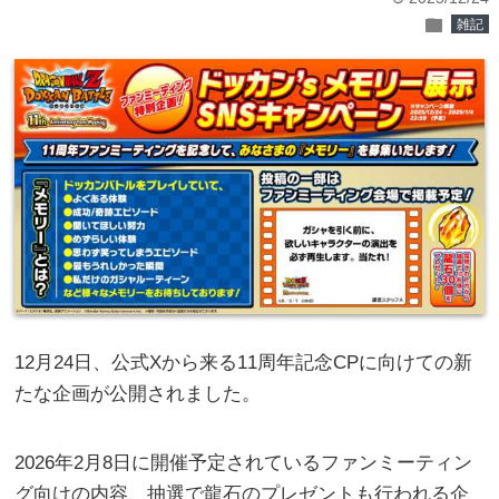
folder
雑記
12月24日、公式Xから来る11周年記念CPに向けての新
たな企画が公開されました。
2026年2月8日に開催予定されているファンミーティン
グ向けの内容、抽選で龍石のプレゼントも行われる企