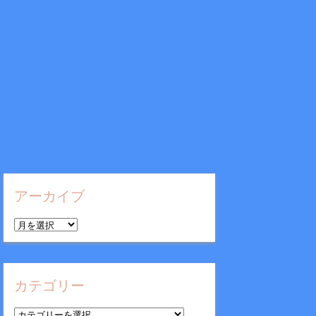
アーカイブ
ア
ー
カ
イ
カテゴリー
ブ
カ