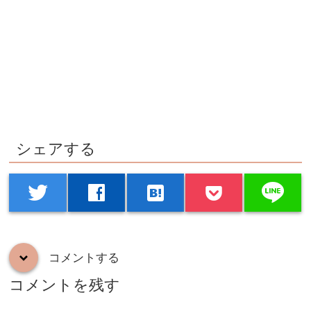
シェアする
line
twitter
facebook
hatenabookmark
コメントする
down
コメントを残す