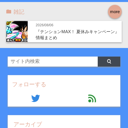
雑記
more
2026/08/06
『テンションMAX！ 夏休みキャンペーン』
情報まとめ
フォローする
twitter
feed
アーカイブ