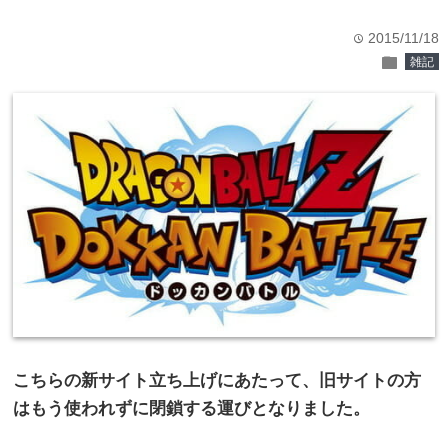
2015/11/18
time
folder
雑記
こちらの新サイト立ち上げにあたって、旧サイトの方
はもう使われずに閉鎖する運びとなりました。