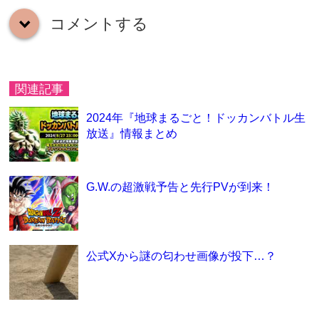
コメントする
down
関連記事
2024年『地球まるごと！ドッカンバトル生
放送』情報まとめ
G.W.の超激戦予告と先行PVが到来！
公式Xから謎の匂わせ画像が投下…？