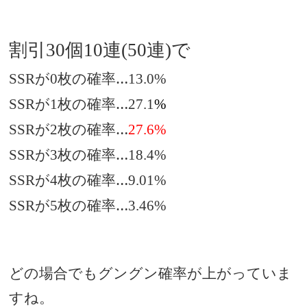
割引
個
連
連
で
30
10
(50
)
が
枚の確率…
SSR
0
13.0%
が
枚の確率…
SSR
1
27.1
%
が
枚の確率…
SSR
2
27.6%
が
枚の確率…
SSR
3
18.4%
が
枚の確率…
SSR
4
9.01%
が
枚の確率…
SSR
5
3.46%
どの場合でもグングン確率が上がっていま
すね。