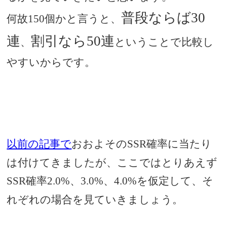
普段ならば
30
何故
個かと言うと、
150
連
割引なら
連
50
、
ということで比較し
やすいからです。
以前の記事で
おおよその
確率に当たり
SSR
は付けてきましたが、ここではとりあえず
確率
、
、
を仮定して、そ
SSR
2.0%
3.0%
4.0%
れぞれの場合を見ていきましょう。