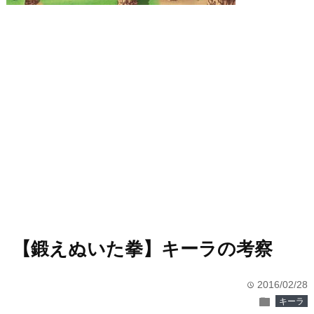
【鍛えぬいた拳】キーラの考察
2016/02/28
time
folder
キーラ