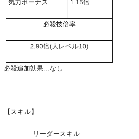
気力ボーナス
1.15
倍
必殺技倍率
2.90
倍
(
大レベル
10)
必殺追加効果…なし
【スキル】
リーダースキル