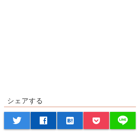
シェアする
line
twitter
facebook
hatenabookmark