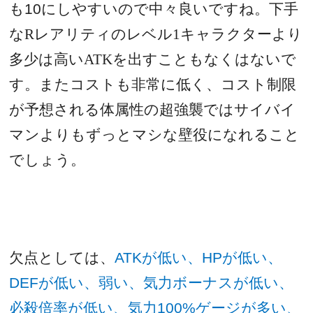
も
10
にしやすいので中々良いですね。下手
なRレアリティのレベル1キャラクターより
多少は高いATKを出すこともなくはないで
す。またコストも非常に低く、コスト制限
が予想される体属性の超強襲ではサイバイ
マンよりもずっとマシな壁役になれること
でしょう。
欠点としては、
ATK
が低い、
HP
が低い、
DEF
が低い、弱い、気力ボーナスが低い、
必殺倍率が低い、気力
100%
ゲージが多い、