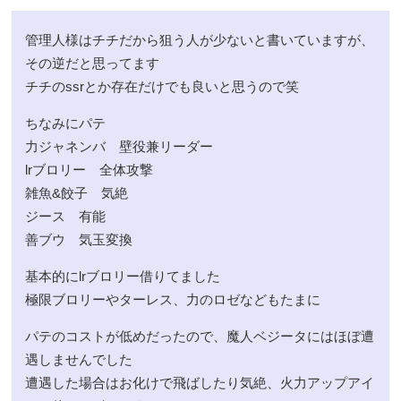
管理人様はチチだから狙う人が少ないと書いていますが、
その逆だと思ってます
チチのssrとか存在だけでも良いと思うので笑
ちなみにパテ
力ジャネンバ 壁役兼リーダー
lrブロリー 全体攻撃
雑魚&餃子 気絶
ジース 有能
善ブウ 気玉変換
基本的にlrブロリー借りてました
極限ブロリーやターレス、力のロゼなどもたまに
パテのコストが低めだったので、魔人ベジータにはほぼ遭
遇しませんでした
遭遇した場合はお化けで飛ばしたり気絶、火力アップアイ