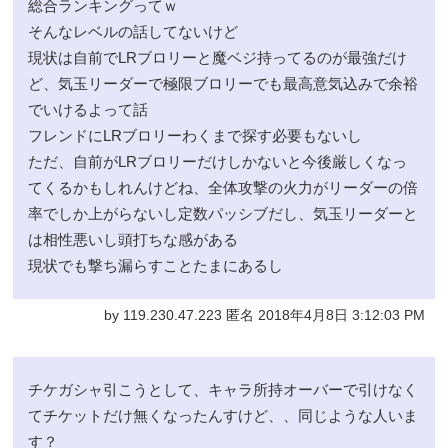
総合ランキングってｗ
そんなレベルの話してないけど
現状は自前でLRブロリーと魔ベジ持ってるのが最強だけ
ど、気玉リーダーで極限ブロリーでも最高意気込みで余裕
でいけるよって話
フレンドにLRブロリーわくまで探す必要もないし
ただ、自前がLRブロリーだけしかないと今後厳しくなっ
てくるかもしれんけどね、全体攻撃の火力がリーダーの倍
率でしか上がらないし定数パッシブだし、気玉リーダーと
は相性悪いし頭打ちな感がある
現状でも撃ち漏らすことたまにあるし
by 119.230.47.223 匿名 2018年4月8日 3:12:03 PM
チケガシャ引こうとして、キャラ所持オーバーで引けなく
てチケットだけ無くなったんすけど、、同じような人いま
す？