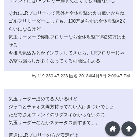
フレンドにはLRブロリー捕まえなくても問題ないし
それにLRブロリーって意外と全体攻撃の火力低いからね
ゴルフリリーダーにしても、100万足らずの全体攻撃×2く
らいになるけど
気玉リーダーで極限ブロリーなら全体攻撃平均250万は出
せる
今後意気込みとかインフレしてきたら、LRブロリーじゃ
あ撃ち漏らしが多くなってくる可能性もある
by 119.230.47.223 匿名 2018年4月8日 2:06:47 PM
気玉リーダー進めてる人いるけど
ジャコとチャオズ両方持ってない人はきついでしょ
ただでさえフレンドのリダスキかからないのに
気玉リーダーなんかステータス低すぎて。。
home
arrowup
普通にLRブロリーの方が安定だよ