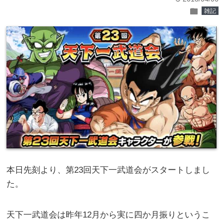
folder
雑記
本日先刻より、第23回天下一武道会がスタートしまし
た。
天下一武道会は昨年12月から実に四か月振りというこ