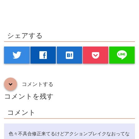
シェアする
line
twitter
facebook
hatenabookmark
コメントする
down
コメントを残す
コメント
色々不具合修正来てるけどアクションブレイクなおってな