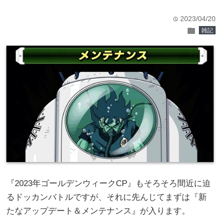
2023/04/20
time
folder
雑記
『2023年ゴールデンウィークCP』もそろそろ間近に迫
るドッカンバトルですが、それに先んじてまずは『新
たなアップデート＆メンテナンス』が入ります。