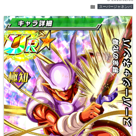
folder
スーパージャネンバ