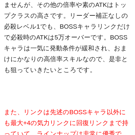
ませんが、その他の倍率や素の
ATK
はトッ
プクラスの高さです。リーダー補正なしの
必殺レベル
1
でも、
BOSS
キャラリンクだけ
で必殺時の
ATK
は
5
万オーバーです。
BOSS
キャラは一気に発動条件が緩和され、おま
けにかなりの高倍率スキルなので、是非と
も狙っていきたいところです。
また、リンクは先述の
BOSS
キャラ以外に
も最大
+4
の気力リンクに回復リンクまで持
っていて、ラインナップは非常に優秀で