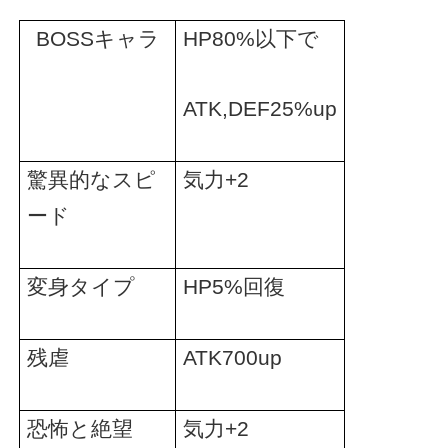
BOSS
キャラ
HP80%
以下で
ATK,DEF25%up
驚異的なスピ
気力
+2
ード
変身タイプ
HP5%
回復
残虐
ATK700up
恐怖と絶望
気力
+2