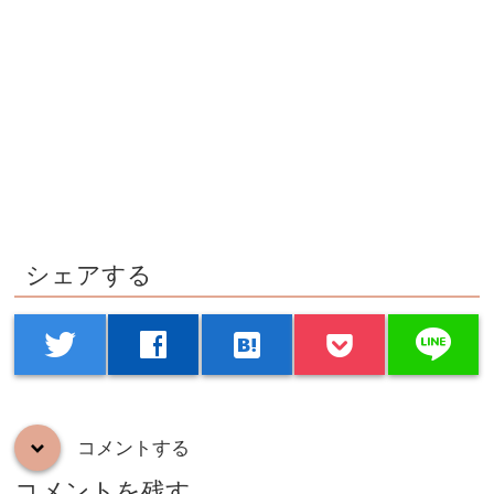
シェアする
line
twitter
facebook
hatenabookmark
コメントする
down
コメントを残す