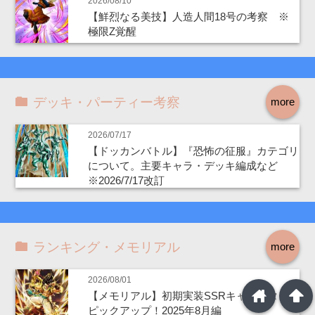
2026/08/10
【鮮烈なる美技】人造人間18号の考察 ※
極限Z覚醒
デッキ・パーティー考察
more
2026/07/17
【ドッカンバトル】『恐怖の征服』カテゴリ
について。主要キャラ・デッキ編成など
※2026/7/17改訂
ランキング・メモリアル
more
2026/08/01
home
arrowup
【メモリアル】初期実装SSRキャラクター
ピックアップ！2025年8月編