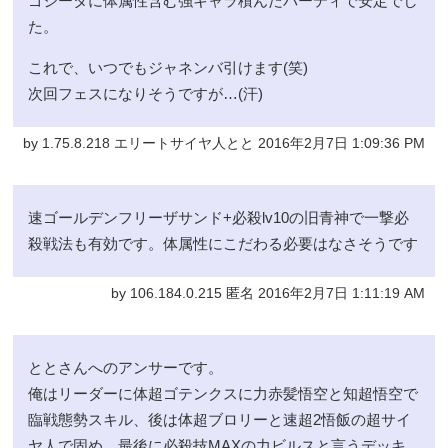
ゴジータに体属性含む強キャラ積んだパーティで安定でし
た。
これで、いつでもジャネンバ引けます(笑)
次回フェスになりそうですが…(汗)
by 1.75.8.218 エリートサイヤ人とと 2016年2月7日 1:09:36 PM
速ゴールデンフリーザサンド+必殺lv10の旧青神で一撃必
殺戦法も有効です。体属性にこだわる必要はなさそうです
by 106.184.0.215 匿名 2016年2月7日 1:11:19 AM
ととさんへのアンサーです。
俺はリーダーに体超ゴテンクスに力赤髪悟空と知超悟空で
臨戦態勢スキル、後は体超ブロリーと速超2悟飯の超サイ
ヤ人で固め、最後に必殺技MAXの力ビルスと言うデッキ