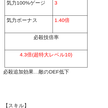
気力
100%
ゲージ
3
倍
気力ボーナス
1.40
必殺技倍率
倍
超特大レベル
4.3
(
10)
必殺追加効果…敵の
DEF
低下
【スキル】