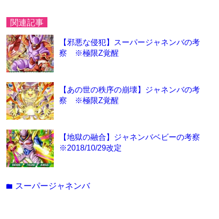
関連記事
【邪悪な侵犯】スーパージャネンバの考
察 ※極限Z覚醒
【あの世の秩序の崩壊】ジャネンバの考
察 ※極限Z覚醒
【地獄の融合】ジャネンバベビーの考察
※2018/10/29改定
スーパージャネンバ
folder