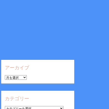
アーカイブ
ア
ー
カ
イ
カテゴリー
ブ
カ