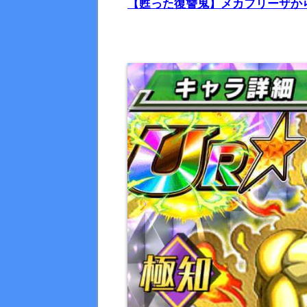
【甦った復讐鬼】メカフリーザか