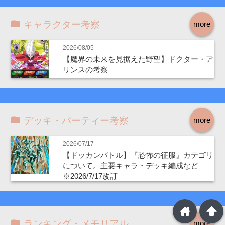
キャラクター考察
more
2026/08/05
【魔界の未来を見据えた野望】ドクター・ア
リンスの考察
デッキ・パーティー考察
more
2026/07/17
【ドッカンバトル】『恐怖の征服』カテゴリ
について。主要キャラ・デッキ編成など
※2026/7/17改訂
home
arrowup
ランキング・メモリアル
more