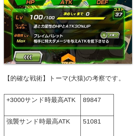
【的確な戦術】トーマ
(
大猿
)
の考察です。
+3000
サンド時最高
ATK
89847
強襲サンド時最高
ATK
51081