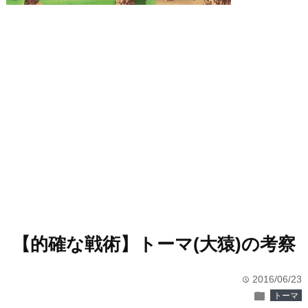
【的確な戦術】トーマ(大猿)の考察
2016/06/23
time
folder
トーマ