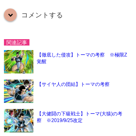
コメントする
down
関連記事
【徹底した侵攻】トーマの考察 ※極限Z
覚醒
【サイヤ人の団結】トーマの考察
【大健闘の下級戦士】トーマ(大猿)の考
察 ※2019/9/25改定