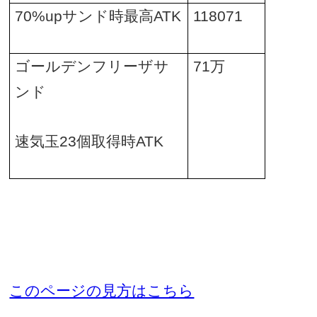
70%up
サンド時最高
ATK
118071
ゴールデンフリーザサ
71
万
ンド
速気玉
23
個取得時
ATK
このページの見方はこちら