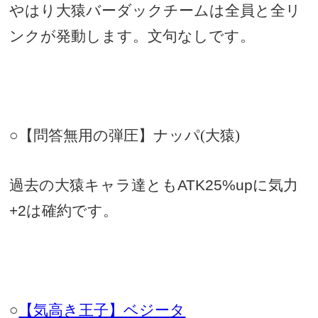
やはり大猿バーダックチームは全員と全リ
ンクが発動します。文句なしです。
○【問答無用の弾圧】ナッパ(大猿)
過去の大猿キャラ達とも
ATK25%up
に気力
+2
は確約です。
○
【気高き王子】ベジータ