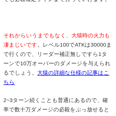
それからいうまでもなく、大猿時の火力も
凄まじいです
。レベル
100
で
ATK
は
30000
ま
で行くので、リーダー補正無しですら
1
タ
ーンで
10
万オーバーのダメージを与えられ
るでしょう。
大猿の詳細な仕様の記事はこ
ちら
2~3
ターン続くことも普通にあるので、確
率で数十万ダメージの必殺をぶっ放せると