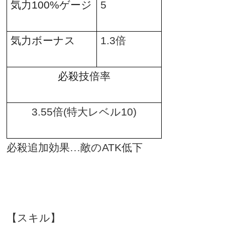
気力
100%
ゲージ
5
気力ボーナス
1.3
倍
必殺技倍率
3.55
倍
(
特大レベル
10)
必殺追加効果…敵の
ATK
低下
【スキル】