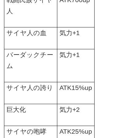
戦闘民族サイヤ
ATK700up
人
サイヤ人の血
気力
+1
バーダックチー
気力
+1
ム
サイヤ人の誇り
ATK15%up
巨大化
気力
+2
サイヤの咆哮
ATK25%up