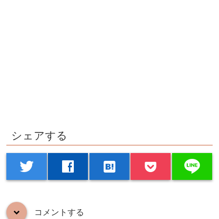
シェアする
line
twitter
facebook
hatenabookmark
コメントする
down