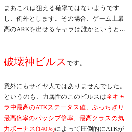
まあこれは狙える確率ではないようです
し、例外とします。その場合、ゲーム上最
高の
を出せるキャラは誰かというと…
ARK
破壊神ビルス
です。
意外にもサイヤ人ではありませんでした。
というのも、力属性のこのビルスは
全キャ
ラ中最高の
ステータス値、ぶっちぎり
ATK
最高倍率のパッシブ倍率、最高クラスの気
力ボーナス
によって圧倒的に
が
(140%)
ATK