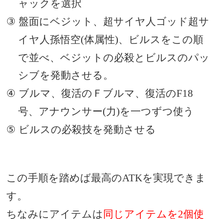
ャックを選択
盤面にベジット、超サイヤ人ゴッド超サ
③
イヤ人孫悟空
体属性
、ビルスをこの順
(
)
で並べ、ベジットの必殺とビルスのパッ
シブを発動させる。
ブルマ、復活のＦブルマ、復活の
④
F18
号、アナウンサー
力
を一つずつ使う
(
)
ビルスの必殺技を発動させる
⑤
この手順を踏めば最高の
を実現できま
ATK
す。
ちなみにアイテムは
同じアイテムを
個使
2