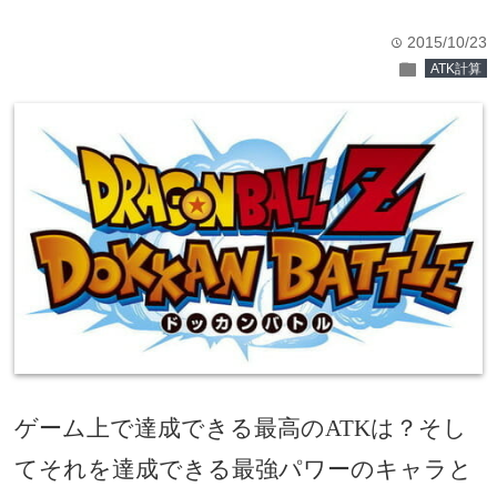
2015/10/23
time
folder
ATK計算
ゲーム上で達成できる最高の
は？そし
ATK
てそれを達成できる最強パワーのキャラと