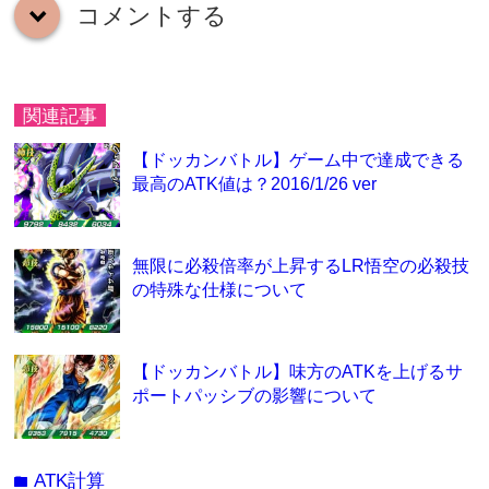
コメントする
down
関連記事
【ドッカンバトル】ゲーム中で達成できる
最高のATK値は？2016/1/26 ver
無限に必殺倍率が上昇するLR悟空の必殺技
の特殊な仕様について
【ドッカンバトル】味方のATKを上げるサ
ポートパッシブの影響について
ATK計算
folder