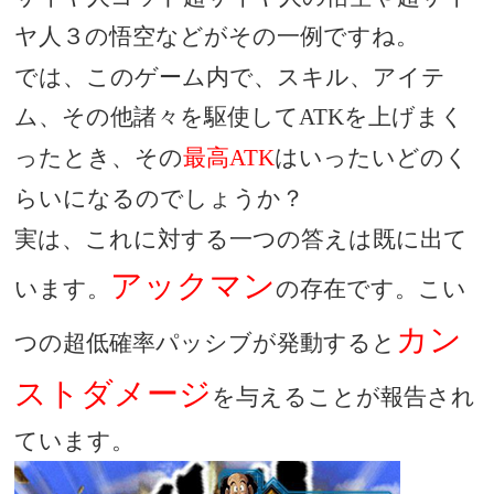
ヤ人３の悟空などがその一例ですね。
では、このゲーム内で、スキル、アイテ
ム、その他諸々を駆使して
を上げまく
ATK
ったとき、その
最高
はいったいどのく
ATK
らいになるのでしょうか？
実は、これに対する一つの答えは既に出て
アックマン
います。
の存在です。こい
カン
つの超低確率パッシブが発動すると
ストダメージ
を与えることが報告され
ています。