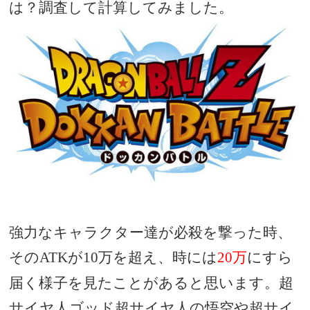
は？調査して計算してみました。
強力なキャラクター達が必殺を撃った時、
その
が
万を超え、時には
万
にすら
ATK
10
20
届く様子を見たことがあると思います。超
サイヤ人ゴッド超サイヤ人の悟空や超サイ