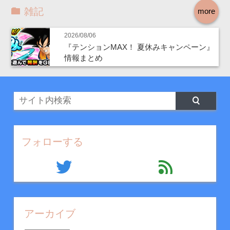
雑記
more
2026/08/06
『テンションMAX！ 夏休みキャンペーン』
情報まとめ
フォローする
twitter
feed
アーカイブ