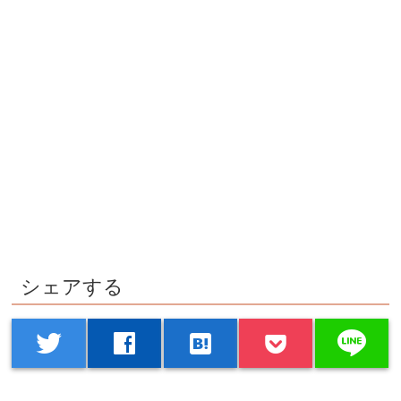
シェアする
line
twitter
facebook
hatenabookmark