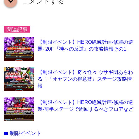
コメントする
down
関連記事
【制限イベント】HERO絶滅計画-修羅の逆
襲- 20F『神への反逆』の攻略情報その1
【制限イベント】奇々怪々 ウサギ団あらわ
る！『オヤブンの得意技』ステージ攻略情
報
【制限イベント】HERO絶滅計画-修羅の逆
襲-前半ステージで周回するべきフロアなど
制限イベント
folder