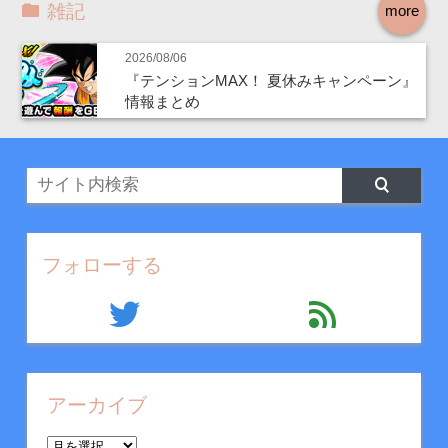
雑記
more
2026/08/06
『テンションMAX！ 夏休みキャンペーン』
情報まとめ
フォローする
twitter
feed
アーカイブ
ア