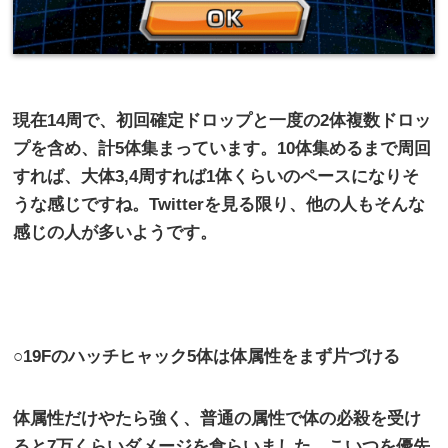
現在
14
周で、初回確定ドロップと一度の
2
体複数ドロッ
プを含め、計
5
体集まっています。
10
体集めるまで周回
すれば、大体
3,4
周すれば
1
体くらいのペースになりそ
うな感じですね。
Twitter
を見る限り、他の人もそんな
感じの人が多いようです。
○
19F
のハッチヒャック
5
体は体属性をまず片づける
体属性だけやたら強く、普通の属性で体の必殺を受け
ると
7
万くらいダメージを食らいました。こいつを優先