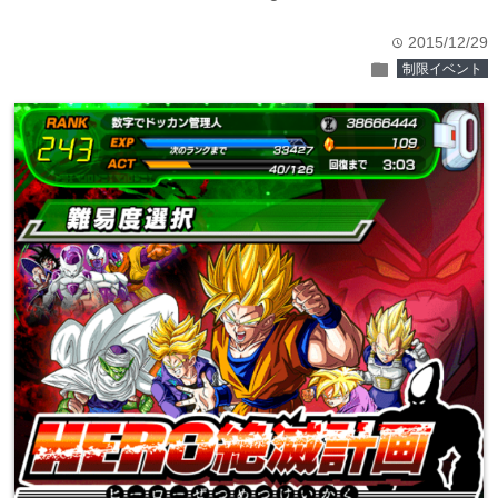
2015/12/29
time
folder
制限イベント