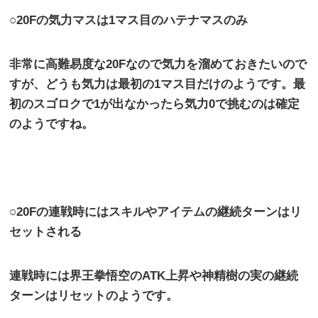
○
20F
の気力マスは
1
マス目のハテナマスのみ
非常に高難易度な
20F
なので気力を溜めておきたいので
すが、どうも気力は最初の
1
マス目だけのようです。最
初のスゴロクで
1
が出なかったら気力
0
で挑むのは確定
のようですね。
○
20F
の連戦時にはスキルやアイテムの継続ターンはリ
セットされる
連戦時には界王拳悟空の
ATK
上昇や神精樹の実の継続
ターンはリセットのようです。