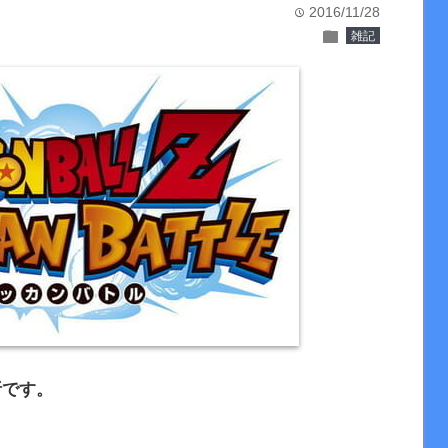
2016/11/28
time
folder
雑記
析です。