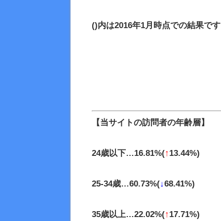
()内は2016年1月時点での結果で
【当サイトの訪問者の年齢層】
24
歳以下…
16.81%(
↑
13.44%)
25-34
歳…60.73%(
↓
68.41%)
35
歳以上…22.02%(
↑
17.71%)