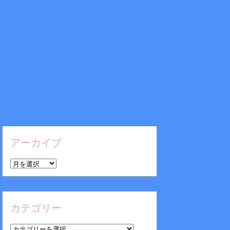
アーカイブ
ア
ー
カ
イ
カテゴリー
ブ
カ