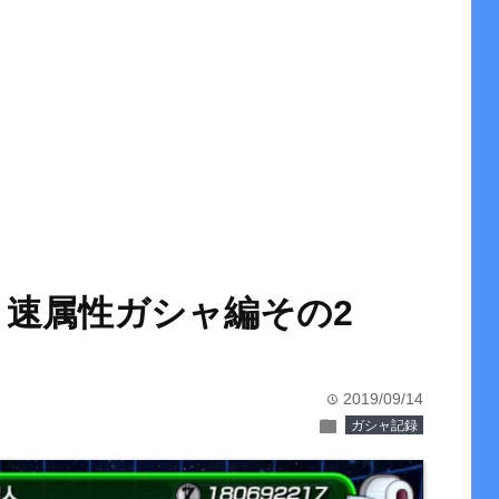
 速属性ガシャ編その2
2019/09/14
time
folder
ガシャ記録