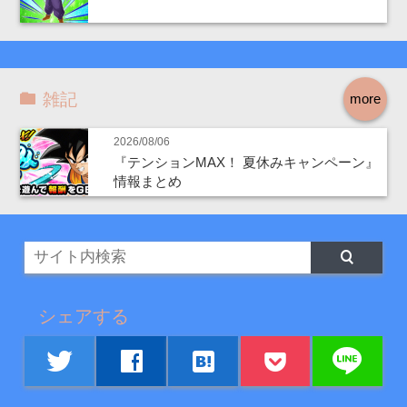
雑記
more
2026/08/06
『テンションMAX！ 夏休みキャンペーン』
情報まとめ
シェアする
line
twitter
facebook
hatenabookmark