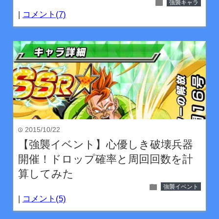
folder
強襲キャラ
|
コメント(7)
2015/10/22
time
【強襲イベント】心優しき破壊兵器
開催！ドロップ確率と周回回数を計
算してみた
folder
強襲イベント
|
コメント(5)