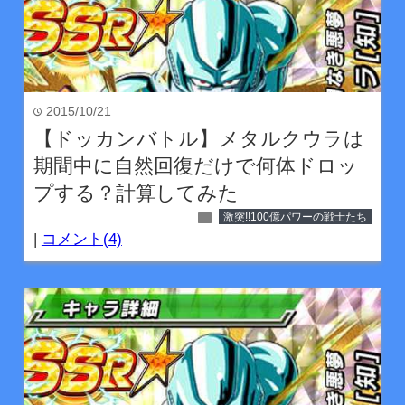
2015/10/21
time
【ドッカンバトル】メタルクウラは
期間中に自然回復だけで何体ドロッ
プする？計算してみた
folder
激突!!100億パワーの戦士たち
|
コメント(4)