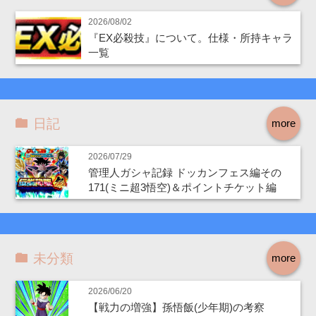
2026/08/02
『EX必殺技』について。仕様・所持キャラ
一覧
日記
more
2026/07/29
管理人ガシャ記録 ドッカンフェス編その
171(ミニ超3悟空)＆ポイントチケット編
未分類
more
2026/06/20
【戦力の増強】孫悟飯(少年期)の考察