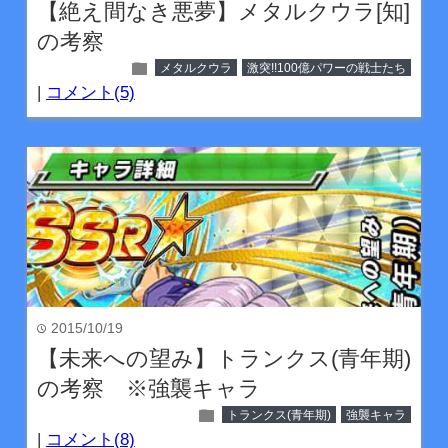
【絶え間なき悪夢】メタルクウラ[知]
の考察
folder
メタルクウラ
激突!!100億パワーの戦士たち
|
コメント(5)
2015/10/19
time
【未来への望み】トランクス(青年期)
の考察 ※強襲キャラ
folder
トランクス(青年期)
強襲キャラ
|
コメント(8)