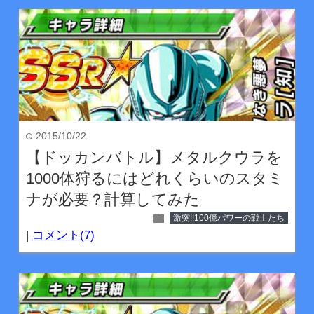
2015/10/22
time
【ドッカンバトル】メタルクウラを
1000体狩るにはどれくらいのスタミ
ナが必要？計算してみた
folder
激突!!100億パワーの戦士たち
|
コメント(7)