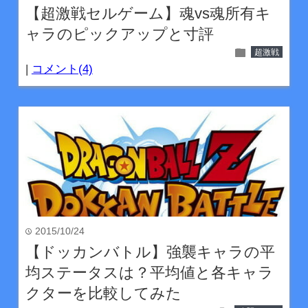
【超激戦セルゲーム】魂vs魂所有キ
ャラのピックアップと寸評
folder
超激戦
|
コメント(4)
2015/10/24
time
【ドッカンバトル】強襲キャラの平
均ステータスは？平均値と各キャラ
クターを比較してみた