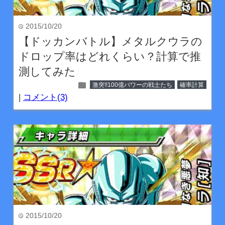
2015/10/20
time
【ドッカンバトル】メタルクウラの
ドロップ率はどれくらい？計算で推
測してみた
folder
激突!!100億パワーの戦士たち
確率計算
|
コメント(3)
2015/10/20
time