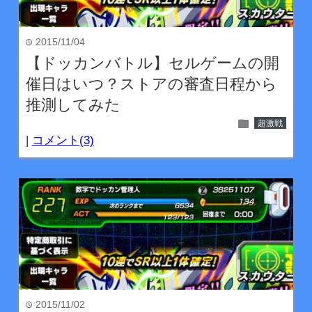
2015/11/04
time
【ドッカンバトル】セルゲームの開
催日はいつ？ストアの審査日程から
推測してみた
folder
超激戦
|
コメント(3)
2015/11/02
time