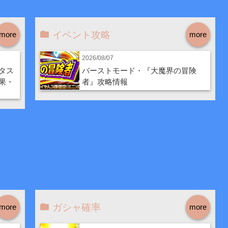
イベント攻略
more
more
2026/08/07
タス
バーストモード・『大魔界の冒険
果・
者』攻略情報
ガシャ確率
more
more