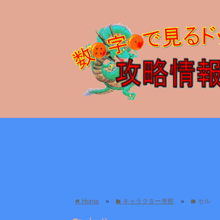
Home
»
キャラクター考察
»
セル
home
folder
folder