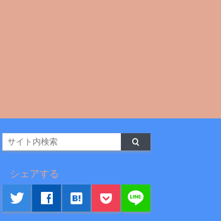
シェアする
line
twitter
facebook
hatenabookmark