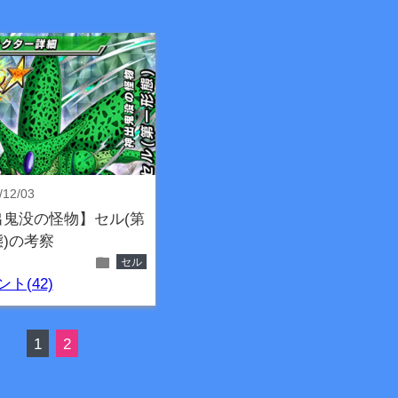
/12/03
出鬼没の怪物】セル(第
)の考察
folder
セル
ト(42)
1
2