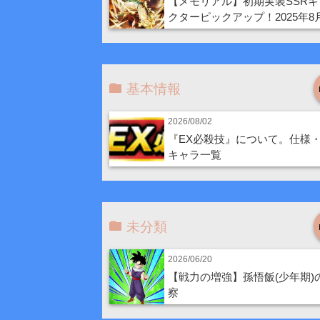
【メモリアル】初期実装SSRキ
クターピックアップ！2025年8
基本情報
2026/08/02
『EX必殺技』について。仕様
キャラ一覧
未分類
2026/06/20
【戦力の増強】孫悟飯(少年期)
察