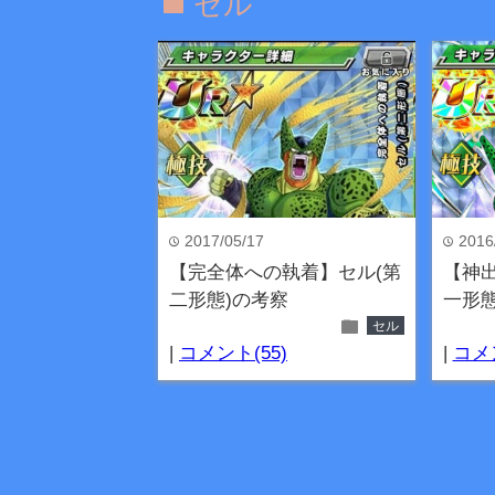
セル
folder
2017/05/17
2016
time
time
【完全体への執着】セル(第
【神
二形態)の考察
一形態
folder
セル
|
コメント(55)
|
コメン