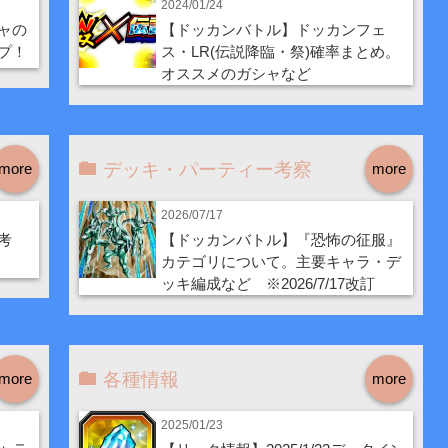
2024/01/24
ャの
【ドッカンバトル】ドッカンフェ
プ！
ス・LR(伝説降臨・祭)確率まとめ。
オススメのガシャなど
デッキ・パーティー考察
more
more
2026/07/17
考
【ドッカンバトル】『恐怖の征服』
カテゴリについて。主要キャラ・デ
ッキ編成など ※2026/7/17改訂
各種情報
more
more
2025/01/23