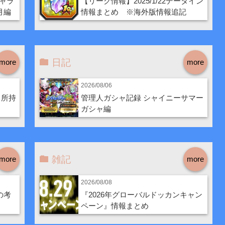
ャラ
【リーク情報】2025/1/22データイン
月編
情報まとめ ※海外版情報追記
日記
more
more
2026/08/06
・所持
管理人ガシャ記録 シャイニーサマー
ガシャ編
雑記
more
more
2026/08/08
の考
『2026年グローバルドッカンキャン
ペーン』情報まとめ