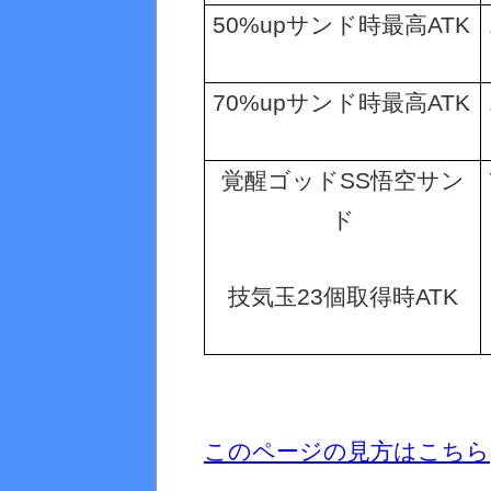
50%up
サンド時最高
ATK
70%up
サンド時最高
ATK
覚醒ゴッド
SS
悟空サン
ド
技気玉
23
個取得時
ATK
このページの見方はこちら