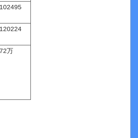
102495
120224
72
万