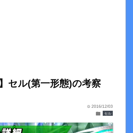
】セル(第一形態)の考察
2016/12/03
time
folder
セル