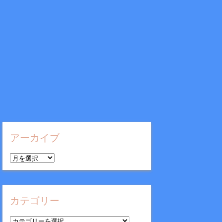
アーカイブ
ア
ー
カ
イ
カテゴリー
ブ
カ