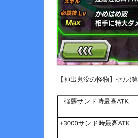
【神出鬼没の怪物】セル
(
第
強襲サンド時最高
ATK
+3000
サンド時最高
ATK