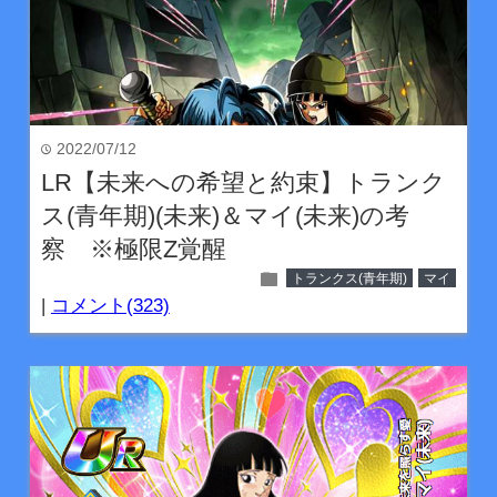
2022/07/12
time
LR【未来への希望と約束】トランク
ス(青年期)(未来)＆マイ(未来)の考
察 ※極限Z覚醒
folder
トランクス(青年期)
マイ
|
コメント(323)