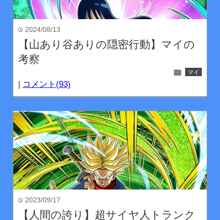
2024/08/13
time
【山あり谷ありの隠密行動】マイの
考察
folder
マイ
|
コメント(93)
2023/09/17
time
【人間の誇り】超サイヤ人トランク