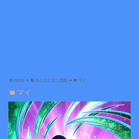
Home
»
キャラクター考察
»
マイ
home
folder
folder
マイ
folder