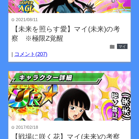
2021/08/11
time
【未来を照らす愛】マイ(未来)の考
察 ※極限Z覚醒
folder
マイ
|
コメント(207)
2017/02/18
time
【戦場に咲く花】マイ(未来)の考察