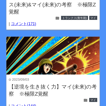
ス(未来)&マイ(未来)の考察 ※極限Z
覚醒
folder
トランクス(青年期)
マイ
|
コメント(171)
2023/09/03
time
【逆境を生き抜く力】マイ(未来)の考
察 ※極限Z覚醒
folder
マイ
|
コメント(144)