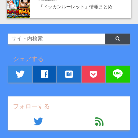
『ドッカンルーレット』情報まとめ
シェアする
line
twitter
facebook
hatenabookmark
フォローする
twitter
feed