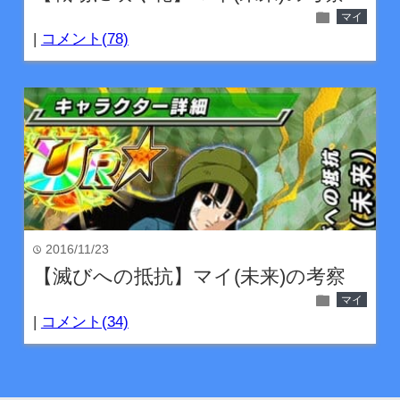
folder
マイ
|
コメント(78)
2016/11/23
time
【滅びへの抵抗】マイ(未来)の考察
folder
マイ
|
コメント(34)