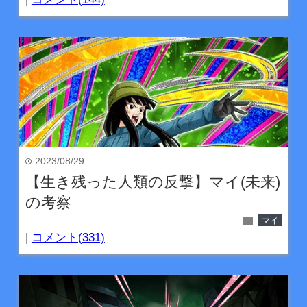
2023/08/29
time
【生き残った人類の反撃】マイ(未来)
の考察
folder
マイ
|
コメント(331)