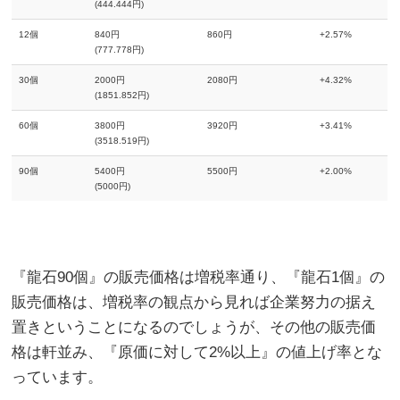
(444.444円)
12個
840円
860円
+2.57%
(777.778円)
30個
2000円
2080円
+4.32%
(1851.852円)
60個
3800円
3920円
+3.41%
(3518.519円)
90個
5400円
5500円
+2.00%
(5000円)
『龍石90個』の販売価格は増税率通り、『龍石1個』の
販売価格は、増税率の観点から見れば企業努力の据え
置きということになるのでしょうが、その他の販売価
格は軒並み、『原価に対して2%以上』の値上げ率とな
っています。