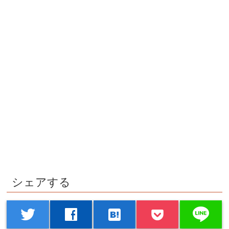
シェアする
line
twitter
facebook
hatenabookmark