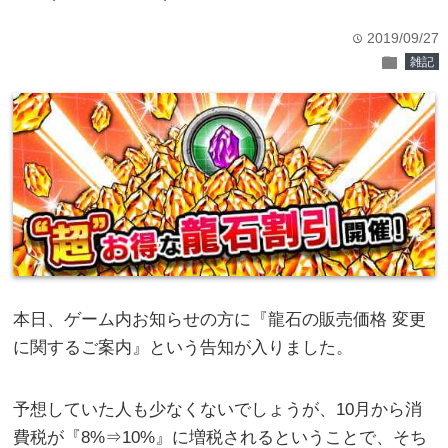
2019/09/27
time
folder
雑記
本日、ゲーム内お知らせの方に『龍石の販売価格 変更
に関するご案内』という告知が入りました。
予想していた人も少なくないでしょうが、10月から消
費税が『8%⇒10%』に増税されるということで、そち