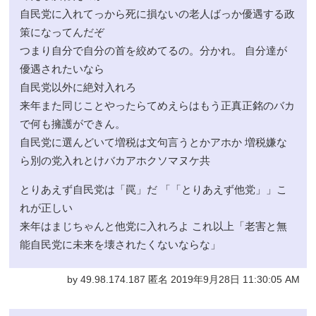
自民党に入れてっから死に損ないの老人ばっか優遇する政
策になってんだぞ
つまり自分で自分の首を絞めてるの。分かれ。 自分達が
優遇されたいなら
自民党以外に絶対入れろ
来年また同じことやったらてめえらはもう正真正銘のバカ
で何も擁護ができん。
自民党に選んどいて増税は文句言うとかアホか 増税嫌な
ら別の党入れとけバカアホクソマヌケ共
とりあえず自民党は「罠」だ 「「とりあえず他党」」こ
れが正しい
来年はまじちゃんと他党に入れろよ これ以上「老害と無
能自民党に未来を壊されたくないならな」
by 49.98.174.187 匿名 2019年9月28日 11:30:05 AM