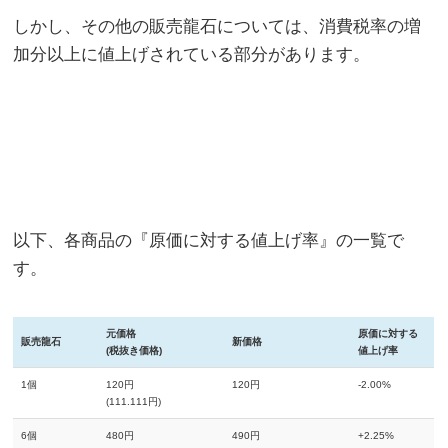
しかし、その他の販売龍石については、消費税率の増
加分以上に値上げされている部分があります。
以下、各商品の『原価に対する値上げ率』の一覧で
す。
元価格
原価に対する
販売龍石
新価格
(税抜き価格)
値上げ率
1個
120円
120円
-2.00%
(111.111円)
6個
480円
490円
+2.25%