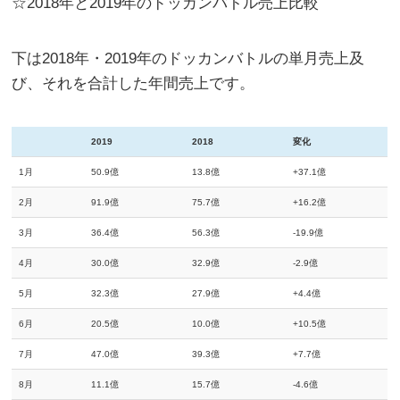
☆2018年と2019年のドッカンバトル売上比較
下は2018年・2019年のドッカンバトルの単月売上及
び、それを合計した年間売上です。
2019
2018
変化
1月
50.9億
13.8億
+37.1億
2月
91.9億
75.7億
+16.2億
3月
36.4億
56.3億
-19.9億
4月
30.0億
32.9億
-2.9億
5月
32.3億
27.9億
+4.4億
6月
20.5億
10.0億
+10.5億
7月
47.0億
39.3億
+7.7億
8月
11.1億
15.7億
-4.6億