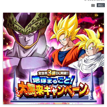
folder
雑記