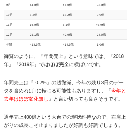
9月
44.0億
67.0億
-23.0億
10月
8.3億
18.2億
-9.9億
11月
16.0億
8.1億
+7.9億
12月
25.1億
49.6億
-24.5億
年間
413.5億
414.5億
-1.0億
御覧のように、『年間売上』という意味では、『2018
年』『2019年』ではほぼ完全に横ばいです。
年間売上は『-0.2%』の超微減、今年の残り3日のデー
タを含めれば+に転じる可能性もありますし、『
今年と
去年はほぼ変化無し
』と言い切っても良さそうです。
通年売上400億という大台での現状維持なので、右肩上
がりの成長こそ止まりましたが好調も好調でしょう。