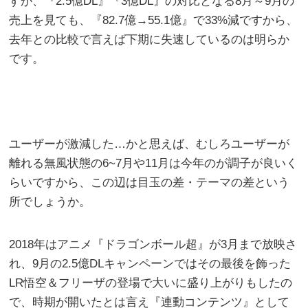
すが、『2.5億DL』『3億DL』の対比となる8月～9月の
売上を見ても、『82.7億→55.1億』で33%減ですから、
去年との比較で言えば下期に失速しているのは明らか
です。
ユーザーが激減した…かと思えば、むしろユーザーが
離れる無風状態の6~7月や11月は今年のが調子が良いく
らいですから、この辺は目玉の差・テーマの差という
所でしょうか。
2018年はアニメ『ドラゴンボール超』が3月まで放映さ
れ、9月の2.5億DLキャンペーンではその最後を飾った
LR悟空＆フリーザの登場で大いに盛り上がりもしたの
で、時期が開いたとは言え『連動コンテンツ』として