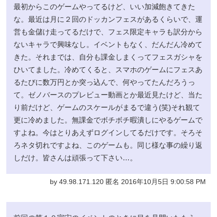
最初からこのゲームやってるけど、いい加減飽きてきた
な。最近は月に２回のドッカンフェスがあるくらいで、運
営も金儲け走ってるだけで、フェス限定キャラも訳分から
ないキャラで興味なし。イベントもなく、だんだん冷めて
きた。それまでは、自分も課金しまくってフェスガシャを
ひいてました。冷めてくると、スマホのゲームにフェスあ
るたびに数万円とか突っ込んで、何やってたんだろうっ
て。ゼノバースのプレビュー動画とか最近見たけど、当た
り前だけど、ゲームのスケールがまるで違う(笑)それ観て
更に冷めました。無課金でボチボチ暇潰しにやるゲームで
すよね。今はとりあえずログインしてるだけです。そろそ
ろネタ切れですよね、このゲームも。同じ様な事の繰り返
しだけ。皆さんは頑張って下さい…。
by 49.98.171.120 匿名 2016年10月5日 9:00:58 PM