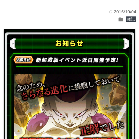
2016/10/04
time
folder
雑記