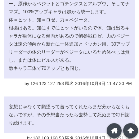
ー、原作からベジットとゴテンクスとアルブウ、そしてナ
マズ。100%アップキャラは超から統一します。
体＝ヒット、知＝ロゼ、力＝ベジータ。
根拠はある。知にすでにヒットがいるので体。知は出るキ
ャラが単体になる傾向があるので初参戦ロゼ。力のベジー
タは速の傾向から新たに一体追加とドッカン用、30アップ
リーダーの体のリーダーがベジータにいるため体べじは無
し。または体にビルスが来る。
敵キャラ三体で70アップとも同じ。
by 126.123.127.253 匿名 2016年10月4日 11:47:30 PM
妄想じゃなくて願望って言ってくれたらまだ分からなくも
ないですが、その予想当たったら去勢して死ぬまで毎日謝
り続けます。
home
arrowup
by 182.169.168.53 匿名 2016年10月4日 11:46:21 PM