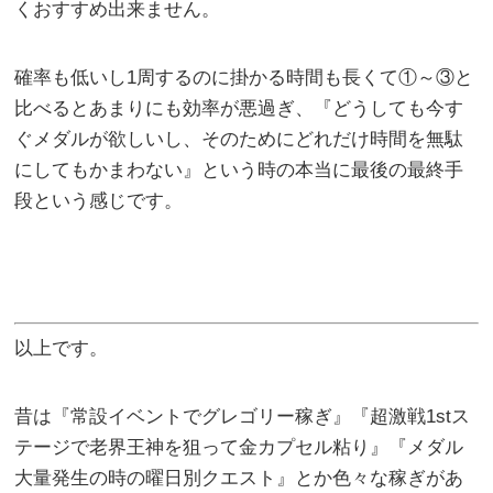
くおすすめ出来ません。
確率も低いし1周するのに掛かる時間も長くて①～③と
比べるとあまりにも効率が悪過ぎ、『どうしても今す
ぐメダルが欲しいし、そのためにどれだけ時間を無駄
にしてもかまわない』という時の本当に最後の最終手
段という感じです。
以上です。
昔は『常設イベントでグレゴリー稼ぎ』『超激戦1stス
テージで老界王神を狙って金カプセル粘り』『メダル
大量発生の時の曜日別クエスト』とか色々な稼ぎがあ