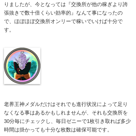
りましたが、今となっては『交換所が他の稼ぎより誇
張抜きで数十倍くらい効率的』なんて事になったの
で、ほぼほぼ交換所オンリーで稼いでいけば十分で
す。
老界王神メダルだけはそれでも進行状況によって足り
なくなる事はあるかもしれませんが、それも交換所を
30分毎にチェックし、毎日ゼニーで1枚引き取れば多少
時間は掛かっても十分な枚数は確保可能です。