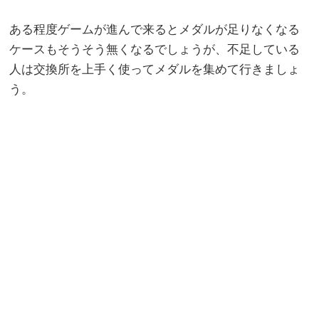
ある程度ゲームが進んで来るとメダルが足りなくなる
ケースもそうそう無くなるでしょうが、不足している
人は交換所を上手く使ってメダルを集めて行きましょ
う。