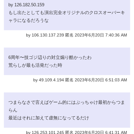
by 126.182.50.159
もし出たとしても演出完全オリジナルのクロスオーバーキ
ャラになるだろうな
by 106.130.137.239 匿名 2023年6月20日 7:40:36 AM
6周年〜技ゴジ辺りの対立煽り酷かったわ
荒らしが最も活発だった時
by 49.109.4.194 匿名 2023年6月20日 6:51:03 AM
つまらなさで言えばゲーム的にはぶっちゃけ最初からつま
らん
最近はそれに加えて虚無になってるだけ
by 126.253.101.245 匿名 2023年6月20日 6:41:31 AM