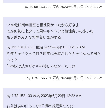
by 49.98.153.223 匿名 2023年6月20日 1:30:55 AM
フル4は4周年悟空と相性良かったから好きよ
てか何気に七夕って周年キャベツと相性良いの多いな
飯天以外みんな相性良い気がする
by 111.101.198.65 匿名 2023年6月20日 12:57 AM
周年キャベツって何？周年に実装されたキャベなんて居た
っけ？
知の奴は技カリケルの時じゃなかったっけ
by 1.75.156.201 匿名 2023年6月20日 1:22:33 AM
by 1.73.152.100 匿名 2023年6月20日 12:22 AM
お前はあのにっこりKO演出肯定派なんだ