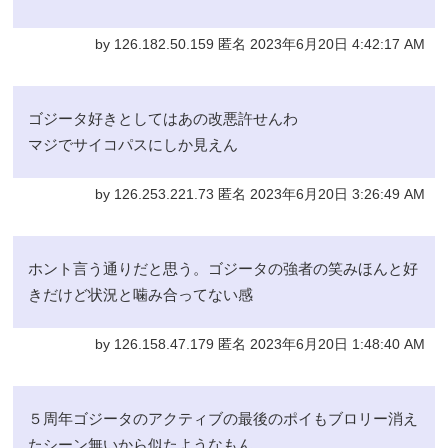
by 126.182.50.159 匿名 2023年6月20日 4:42:17 AM
ゴジータ好きとしてはあの改悪許せんわ
マジでサイコパスにしか見えん
by 126.253.221.73 匿名 2023年6月20日 3:26:49 AM
ホント言う通りだと思う。ゴジータの強者の笑みほんと好
きだけど状況と噛み合ってない感
by 126.158.47.179 匿名 2023年6月20日 1:48:40 AM
５周年ゴジータのアクティブの最後のポイもブロリー消え
たシーン無いから似たようなもん