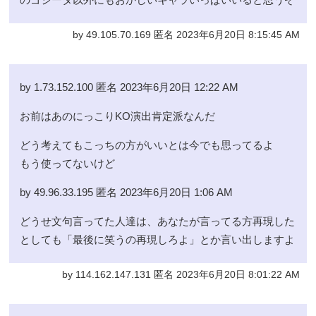
by 49.105.70.169 匿名 2023年6月20日 8:15:45 AM
by 1.73.152.100 匿名 2023年6月20日 12:22 AM
お前はあのにっこりKO演出肯定派なんだ
どう考えてもこっちの方がいいとは今でも思ってるよ
もう使ってないけど
by 49.96.33.195 匿名 2023年6月20日 1:06 AM
どうせ文句言ってた人達は、あなたが言ってる方再現した
としても「最後に笑うの再現しろよ」とか言い出しますよ
by 114.162.147.131 匿名 2023年6月20日 8:01:22 AM