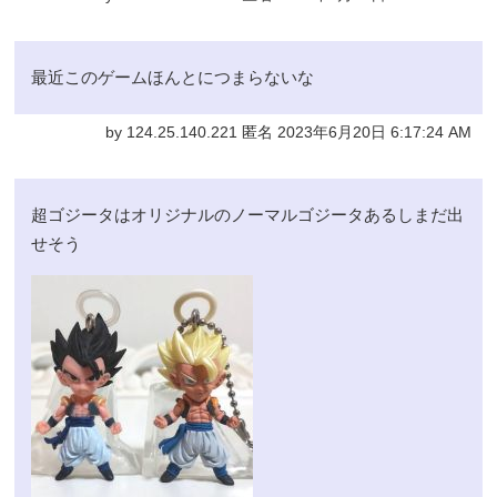
最近このゲームほんとにつまらないな
by 124.25.140.221 匿名 2023年6月20日 6:17:24 AM
超ゴジータはオリジナルのノーマルゴジータあるしまだ出
せそう