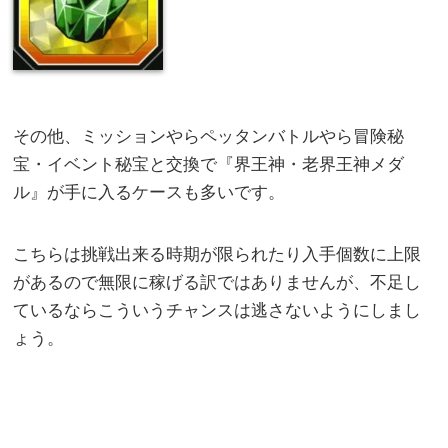
その他、ミッションやらペッタンバトルやら冒険秘
宝・イベント秘宝と交換で『界王神・老界王神メダ
ル』が手に入るケースも多いです。
こちらは挑戦出来る時期が限られたり入手個数に上限
があるので無限に稼げる訳ではありませんが、不足し
ているならこういうチャンスは逃さないようにしまし
ょう。