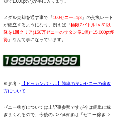
却で1,000pt分)が手に入ります。
メダル売却を通す事で『
100ゼニー=1pt
』の交換レート
が確立するようになり、例えば『
極限ZバトルLv.31以
降を1回クリア(150万ゼニーのサタン像1個)=15,000pt獲
得
』なんて事になっています。
※参考・
【ドッカンバトル】効率の良いゼニーの稼ぎ
方について
ゼニー稼ぎについては上記事参照ですが今は簡単に稼
ぎまくれるので、今後のババpt稼ぎは『ゼニー稼ぎ⇒