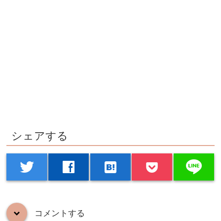
シェアする
line
twitter
facebook
hatenabookmark
コメントする
down