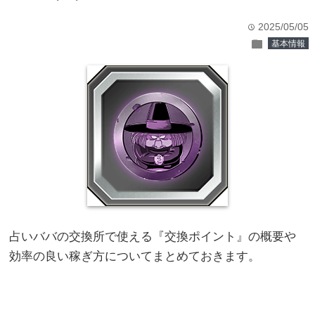
2025/05/05
time
folder
基本情報
占いババの交換所で使える『交換ポイント』の概要や
効率の良い稼ぎ方についてまとめておきます。